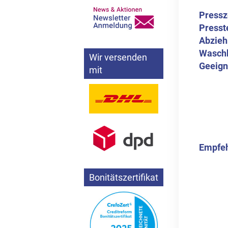
Pressz
Presst
Abzieh
Wasch
Wir versenden
Geeigne
mit
Empfeh
Bonitätszertifikat