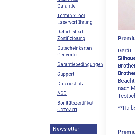
Garantie
Termin xTool
Laservorführung
Refurbished
Premiu
Zertifizierung
Gutscheinkarten
Gerät
Generator
Silhou
Garantiebedingungen
Brothe
Brothe
Support
Beachte
Datenschutz
nach M
AGB
Testsch
Bonitätszertifikat
**Halbs
CrefoZert
Newsletter
Premiu