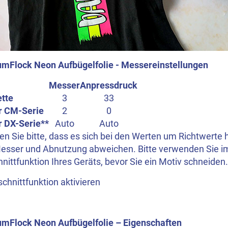
mFlock Neon Aufbügelfolie - Messereinstellungen
Messer
Anpressdruck
ette
3
33
r CM-Serie
2
0
r DX-Serie**
Auto
Auto
n Sie bitte, dass es sich bei den Werten um Richtwerte 
esser und Abnutzung abweichen. Bitte verwenden Sie i
nittfunktion Ihres Geräts, bevor Sie ein Motiv schneiden.
chnittfunktion aktivieren
mFlock Neon Aufbügelfolie – Eigenschaften