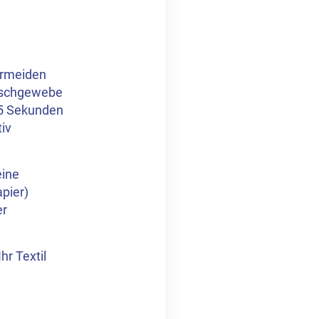
ermeiden
ischgewebe
. 5 Sekunden
tiv
eine
apier)
er
hr Textil