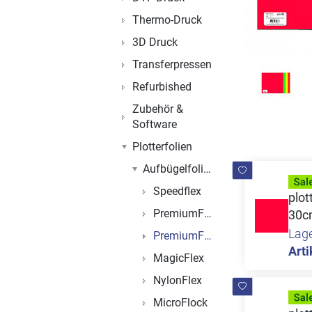
Thermo-Druck
3D Druck
Transferpressen
Refurbished
Zubehör &
Software
Plotterfolien
Aufbügelfolien
Speedflex
plo
PremiumFlex
30c
Lag
PremiumFlock
Arti
MagicFlex
NylonFlex
MicroFlock