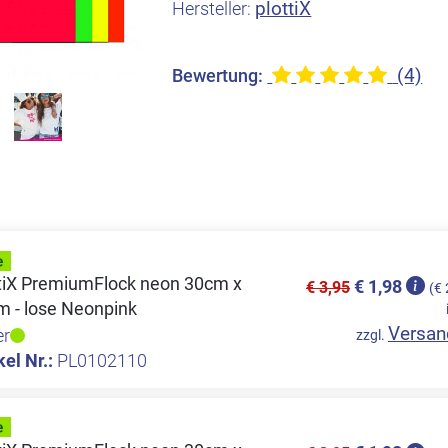
plottiX
Hersteller:
(4)
Bewertung:
ttiX PremiumFlock neon 30cm x
€ 1,98
€ 3,95
(€ 
m - lose Neonpink
Versan
er
zzgl.
kel Nr.:
PL0102110