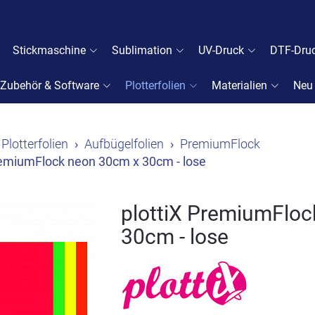
Stickmaschine
Sublimation
UV-Druck
DTF-Dru
Zubehör & Software
Plotterfolien
Materialien
Neu
Plotterfolien
Aufbügelfolien
PremiumFlock
remiumFlock neon 30cm x 30cm - lose
plottiX PremiumFlo
30cm - lose