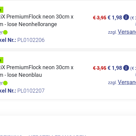
ttiX PremiumFlock neon 30cm x
€ 1,98
€ 3,95
(€ 
m - lose Neonhellorange
Versan
er
zzgl.
kel Nr.:
PL0102206
ttiX PremiumFlock neon 30cm x
€ 1,98
€ 3,95
(€ 
m - lose Neonblau
Versan
er
zzgl.
kel Nr.:
PL0102207