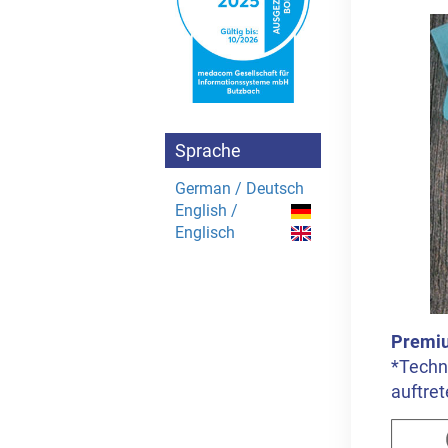
Sprache
German / Deutsch
English /
Englisch
Premi
*Techn
auftret