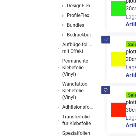
plo
DesignFlex
30c
ProfileFlex
Lag
Arti
Bundles
Bedruckbar
Aufbügelfolien
plo
mit Effekt
30c
Permanente
Lag
Klebefolie
(Vinyl)
Arti
Wandtattoo
Klebefolie
(Vinyl)
plo
Adhäsionsfolien
30c
Transferfolie
Lag
für Klebefolie
Arti
Spezialfolien