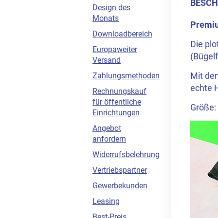
BESCH
Design des
Monats
Premiu
Downloadbereich
Die plo
Europaweiter
(Bügelf
Versand
Mit de
Zahlungsmethoden
echte H
Rechnungskauf
für öffentliche
Größe:
Einrichtungen
Angebot
anfordern
Widerrufsbelehrung
Vertriebspartner
Gewerbekunden
Leasing
Best-Preis