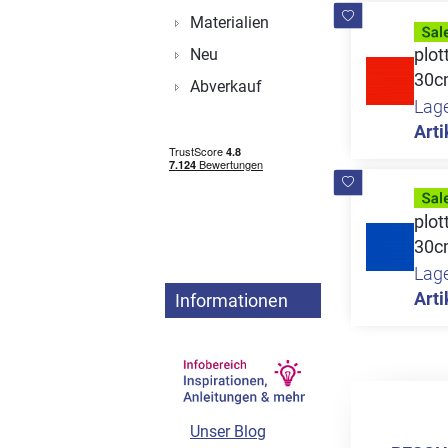
Materialien
plo
Neu
30c
Abverkauf
Lag
Arti
plo
30c
Lag
Arti
Informationen
Unser Blog