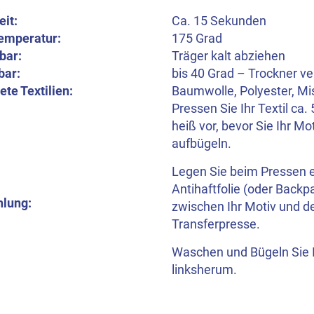
eit:
Ca. 15 Sekunden
emperatur:
175 Grad
bar:
Träger kalt abziehen
bar:
bis 40 Grad – Trockner v
te Textilien:
Baumwolle, Polyester, M
Pressen Sie Ihr Textil ca
heiß vor, bevor Sie Ihr Mo
aufbügeln.
Legen Sie beim Pressen 
Antihaftfolie (oder Backp
lung:
zwischen Ihr Motiv und d
Transferpresse.
Waschen und Bügeln Sie I
linksherum.