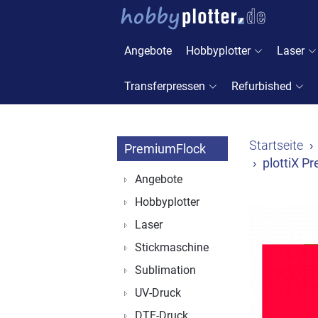
Angebote
Hobbyplotter
Laser
Transferpressen
Refurbished
Startseite
PremiumFlock
plottiX P
Angebote
Hobbyplotter
Laser
Stickmaschine
Sublimation
UV-Druck
DTF-Druck