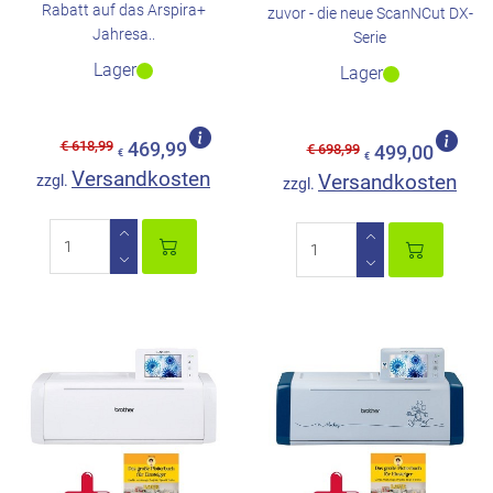
Rabatt auf das Arspira+
zuvor - die neue ScanNCut DX-
Jahresa..
Serie
Lager
Lager
€ 618,99
469,99
€ 698,99
499,00
€
€
Versandkosten
Versandkosten
zzgl.
zzgl.