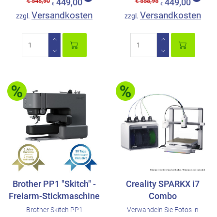
€ 548,90
€ 558,95
449,00
449,00
€
€
Versandkosten
Versandkosten
zzgl.
zzgl.
Brother PP1 "Skitch" -
Creality SPARKX i7
Freiarm-Stickmaschine
Combo
Brother Skitch PP1
Verwandeln Sie Fotos in