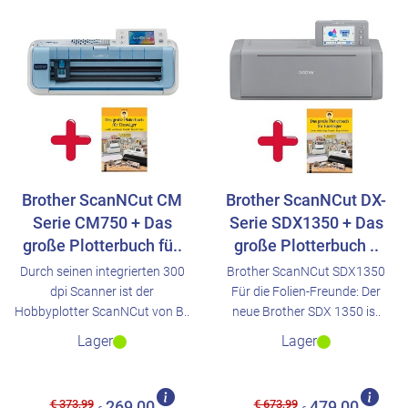
Brother ScanNCut CM
Brother ScanNCut DX-
Serie CM750 + Das
Serie SDX1350 + Das
große Plotterbuch fü..
große Plotterbuch ..
Durch seinen integrierten 300
Brother ScanNCut SDX1350
dpi Scanner ist der
Für die Folien-Freunde: Der
Hobbyplotter ScanNCut von B..
neue Brother SDX 1350 is..
Lager
Lager
€ 373,99
€ 673,99
269,00
479,00