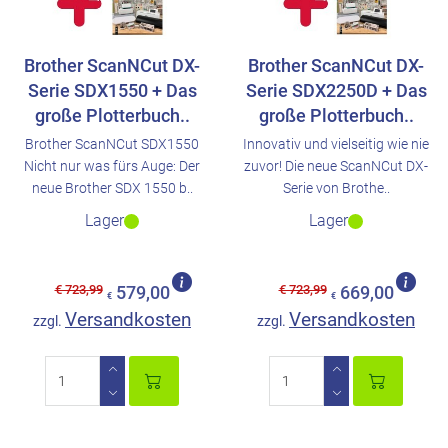
Brother ScanNCut DX-
Brother ScanNCut DX-
Serie SDX1550 + Das
Serie SDX2250D + Das
große Plotterbuch..
große Plotterbuch..
Brother ScanNCut SDX1550
Innovativ und vielseitig wie nie
Nicht nur was fürs Auge: Der
zuvor! Die neue ScanNCut DX-
neue Brother SDX 1550 b..
Serie von Brothe..
Lager
Lager
€ 723,99
€ 723,99
579,00
669,00
€
€
Versandkosten
Versandkosten
zzgl.
zzgl.