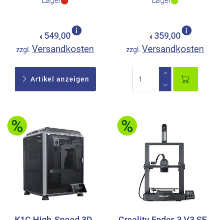
Lager
Lager
549,00
359,00
€
€
Versandkosten
Versandkosten
zzgl.
zzgl.
Artikel anzeigen
K1C High-Speed 3D-
Creality Ender-3 V3 SE -