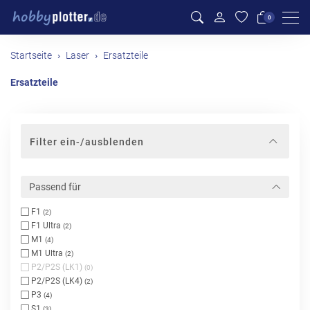
Men
0
Startseite
Laser
Ersatzteile
Ersatzteile
Filter ein-/ausblenden
Passend für
F1
(2)
F1 Ultra
(2)
M1
(4)
M1 Ultra
(2)
P2/P2S (LK1)
(0)
P2/P2S (LK4)
(2)
P3
(4)
S1
(3)