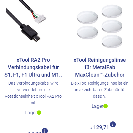
xTool RA2 Pro
xTool Reinigungslinse
Verbindungskabel für
für MetalFab
S1, F1, F1 Ultra und M1..
MaxClean™-Zubehör
Das Verbindungskabel wird
Die xTool Reinigungslinse ist ein
verwendet um die
unverzichtbares Zubehör für
Rotationseinheit xTool RA2 Pro
das&n..
mit..
Lager
Lager
129,71
€