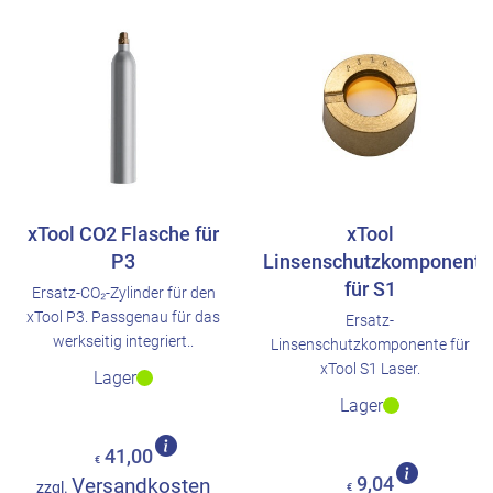
xTool CO2 Flasche für
xTool
P3
Linsenschutzkomponente
für S1
Ersatz-CO₂-Zylinder für den
xTool P3. Passgenau für das
Ersatz-
werkseitig integriert..
Linsenschutzkomponente für
xTool S1 Laser.
Lager
Lager
41,00
€
Versandkosten
9,04
zzgl.
€