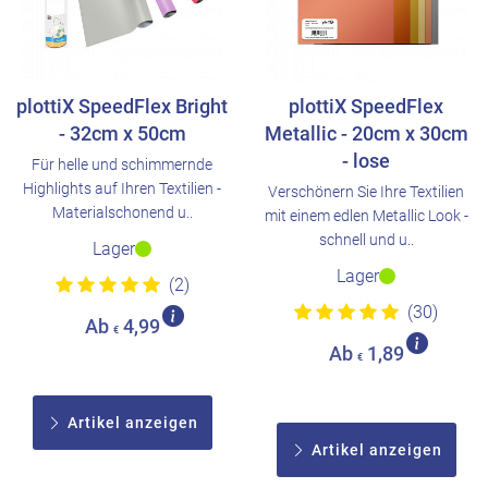
plottiX SpeedFlex Bright
plottiX SpeedFlex
- 32cm x 50cm
Metallic - 20cm x 30cm
- lose
Für helle und schimmernde
Highlights auf Ihren Textilien -
Verschönern Sie Ihre Textilien
Materialschonend u..
mit einem edlen Metallic Look -
schnell und u..
Lager
Lager
(2)
(30)
Ab
4,99
€
Ab
1,89
€
Artikel anzeigen
Artikel anzeigen