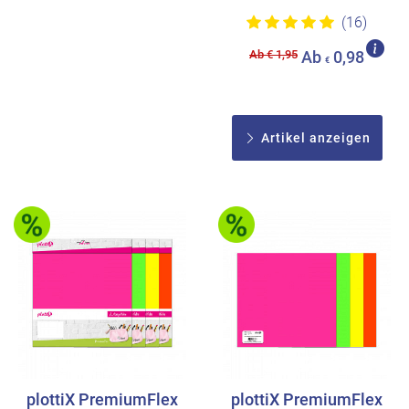
(16)
Ab € 1,95
Ab
0,98
€
Artikel anzeigen
plottiX PremiumFlex
plottiX PremiumFlex