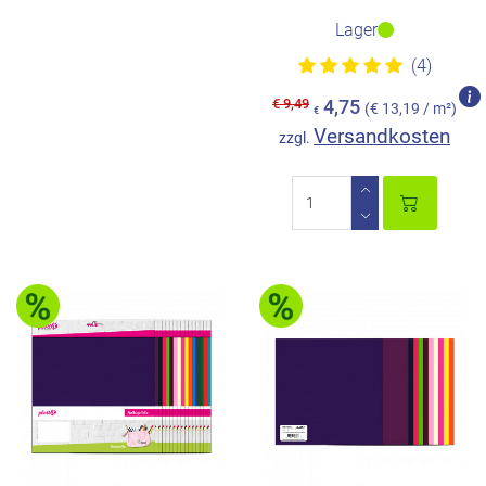
Lager
(4)
€ 9,49
4,75
(€ 13,19 / m²)
€
Versandkosten
zzgl.