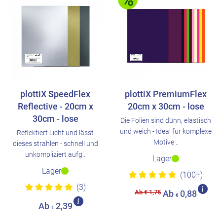
plottiX SpeedFlex
plottiX PremiumFlex
Reflective - 20cm x
20cm x 30cm - lose
30cm - lose
Die Folien sind dünn, elastisch
und weich - Ideal für komplexe
Reflektiert Licht und lässt
Motive ..
dieses strahlen - schnell und
unkompliziert aufg..
Lager
Lager
(100+)
(3)
Ab € 1,75
Ab
0,88
€
Ab
2,39
€