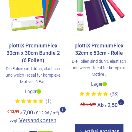
plottiX PremiumFlex
plottiX PremiumFlex
30cm x 30cm Bundle 2
32cm x 50cm - Rolle
(6 Folien)
Die Folien sind dünn, elastisch
und weich - Ideal für komplexe
Die Folien sind dünn, elastisch
Motive ..
und weich - Ideal für komplexe
Motive - 6 Far..
Lager
Lager
(38)
(1)
Ab € 4,99
Ab
2,50
€
€ 13,99
7,00
(€ 12,96 / m²)
€
Versandkosten
zzgl.
Artikel anzeigen