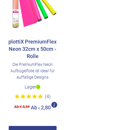
plottiX PremiumFlex
Neon 32cm x 50cm -
Rolle
Die PremiumFlex Neon
Aufbügelfolie ist ideal für
auffällige Designs
Lager
(4)
Ab € 5,59
Ab
2,80
€