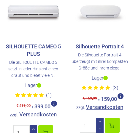
SILHOUETTE CAMEO 5
Silhouette Portrait 4
PLUS
Die Silhouette Portrait 4
überzeugt mit ihrer kompakten
Die SILHOUETTE CAMEO 5
Größe und ihrem elega..
setzt in jeder Hinsicht einen
drauf und bietet viele N..
Lager
Lager
(3)
(1)
€ 159,99
159,00
€
€ 499,00
399,00
Versandkosten
zzgl.
€
Versandkosten
zzgl.