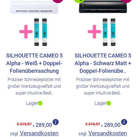
SILHOUETTE CAMEO 5
SILHOUETTE CAMEO 5
Alpha - Weiß + Doppel-
Alpha - Schwarz Matt +
Folienüberraschung
Doppel-Folienübe..
Präziser Schneideplotter mit
Präziser Schneideplotter mit
großer Werkzeugvielfalt und
großer Werkzeugvielfalt und
super intuitive Bedi..
super intuitive Bedi..
Lager
Lager
€ 319,97
€ 319,97
289,00
289,00
€
€
Versandkosten
Versandkosten
zzgl.
zzgl.