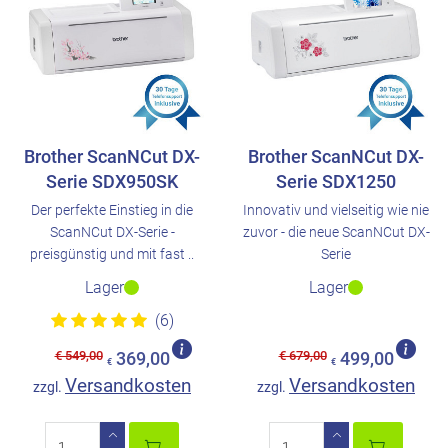
Brother ScanNCut DX-
Brother ScanNCut DX-
Serie SDX950SK
Serie SDX1250
Der perfekte Einstieg in die
Innovativ und vielseitig wie nie
ScanNCut DX-Serie -
zuvor - die neue ScanNCut DX-
preisgünstig und mit fast ..
Serie
Lager
Lager
(6)
€ 549,00
€ 679,00
369,00
499,00
€
€
Versandkosten
Versandkosten
zzgl.
zzgl.