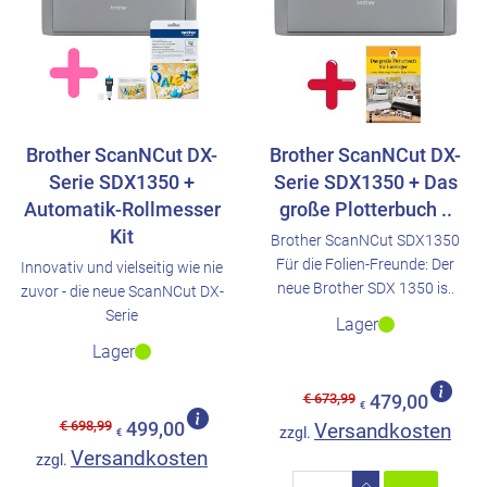
Brother ScanNCut DX-
Brother ScanNCut DX-
Serie SDX1350 +
Serie SDX1350 + Das
Automatik-Rollmesser
große Plotterbuch ..
Kit
Brother ScanNCut SDX1350
Für die Folien-Freunde: Der
Innovativ und vielseitig wie nie
neue Brother SDX 1350 is..
zuvor - die neue ScanNCut DX-
Serie
Lager
Lager
€ 673,99
479,00
€
€ 698,99
499,00
Versandkosten
zzgl.
€
Versandkosten
zzgl.