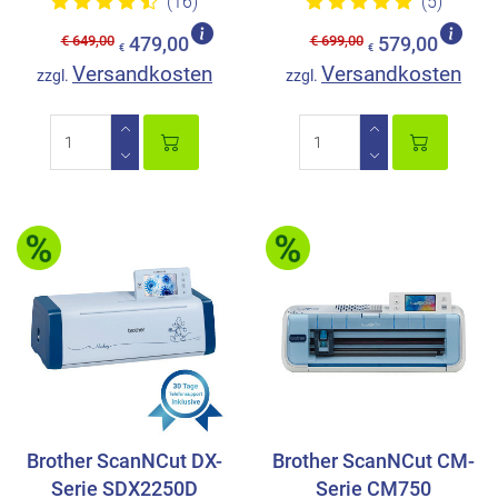
(16)
(5)
€ 649,00
€ 699,00
479,00
579,00
€
€
Versandkosten
Versandkosten
zzgl.
zzgl.
Brother ScanNCut DX-
Brother ScanNCut CM-
Serie SDX2250D
Serie CM750