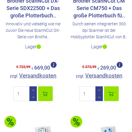
Brother ScanNCut DX-
Brother ScanNCut CM
Serie SDX2250D + Das
Serie CM750 + Das
große Plotterbuch..
große Plotterbuch fü..
Innovativ und vielseitig wie nie
Durch seinen integrierten 300
zuvor! Die neue ScanNCut DX-
dpi Scanner ist der
Serie von Brothe..
Hobbyplotter ScanNCut von B..
Lager
Lager
€ 723,99
€ 373,99
669,00
269,00
€
€
Versandkosten
Versandkosten
zzgl.
zzgl.