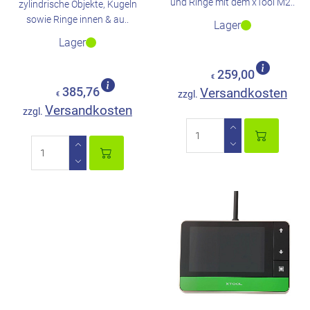
und Ringe mit dem xTool M2..
zylindrische Objekte, Kugeln
sowie Ringe innen & au..
Lager
Lager
259,00
€
385,76
Versandkosten
zzgl.
€
Versandkosten
zzgl.