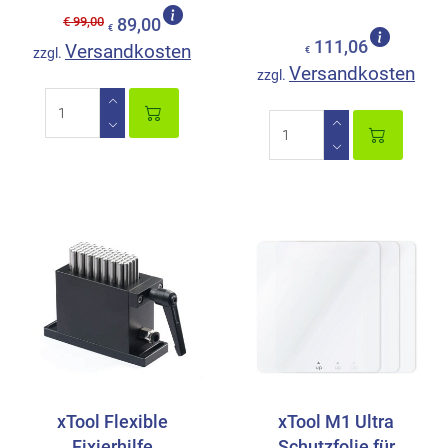
€ 99,00
89,00
€
111,06
Versandkosten
zzgl.
€
Versandkosten
zzgl.
xTool Flexible
xTool M1 Ultra
Fixierhilfe
Schutzfolie für