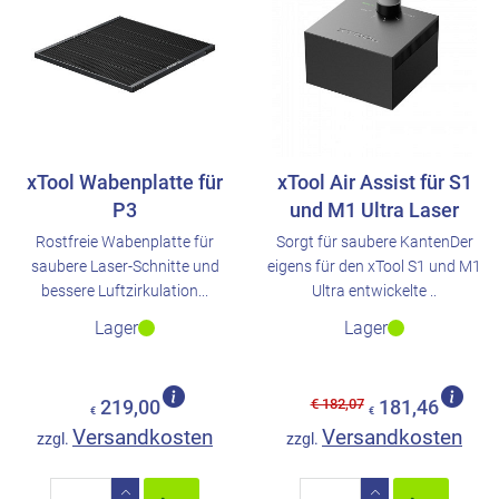
xTool Wabenplatte für
xTool Air Assist für S1
P3
und M1 Ultra Laser
Rostfreie Wabenplatte für
Sorgt für saubere KantenDer
saubere Laser-Schnitte und
eigens für den xTool S1 und M1
bessere Luftzirkulation...
Ultra entwickelte ..
Lager
Lager
€ 182,07
219,00
181,46
€
€
Versandkosten
Versandkosten
zzgl.
zzgl.