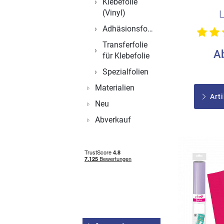
Klebefolie
perfek
(Vinyl)
Adhäsionsfolien
Transferfolie
A
für Klebefolie
Spezialfolien
Materialien
Arti
Neu
Abverkauf