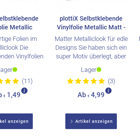
Selbstklebende
plottiX Selbstklebende
olie Metallic
Vinylfolie Metallic Matt -
end - 30,5..
30,5cm x..
ige Folien im
Matter Metalliclook für edle
liclook Die
Designs Sie haben sich ein
enden Vinylfolien
super Motiv überlegt, aber
iclook verleihen
es fehlt noch ..
Lager
Lager
Ihre..
(11)
(3)
b
1,49
Ab
4,99
€
€
kel anzeigen
Artikel anzeigen