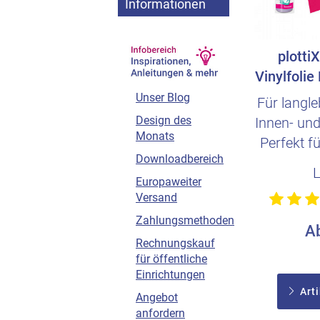
Informationen
plotti
Vinylfolie
Unser Blog
Für langl
Design des
Innen- und
Monats
Perfekt fü
Downloadbereich
P
Europaweiter
Versand
Zahlungsmethoden
A
Rechnungskauf
für öffentliche
Einrichtungen
Arti
Angebot
anfordern