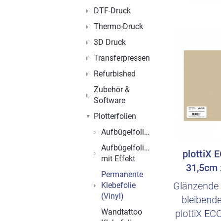
DTF-Druck
Thermo-Druck
3D Druck
Transferpressen
Refurbished
Zubehör &
Software
Plotterfolien
Aufbügelfolien
Aufbügelfolien
plottiX E
mit Effekt
31,5cm 
Permanente
Glänzende 
Klebefolie
(Vinyl)
bleibend
Wandtattoo
plottiX ECO