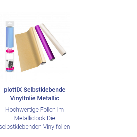
plottiX Selbstklebende
Vinylfolie Metallic
glänzend - 30,5..
Hochwertige Folien im
Metalliclook Die
selbstklebenden Vinylfolien
im Metalliclook verleihen