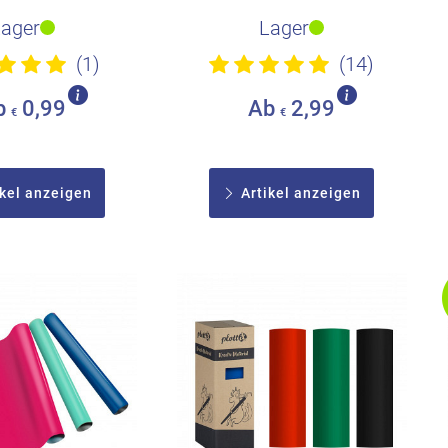
t für die V..
perfekt für die V..
Lager
Lager
(1)
(14)
b
0,99
Ab
2,99
€
€
kel anzeigen
Artikel anzeigen