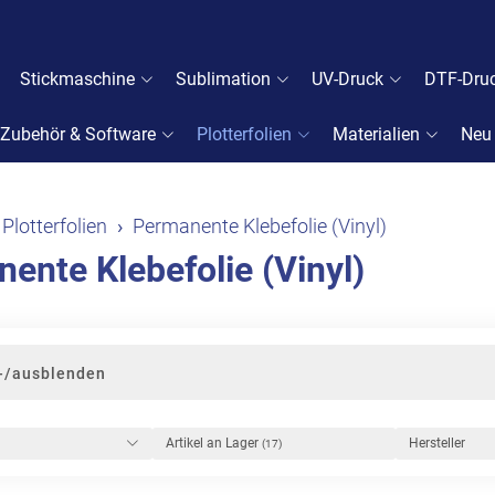
Stickmaschine
Sublimation
UV-Druck
DTF-Dru
Zubehör & Software
Plotterfolien
Materialien
Neu
Plotterfolien
Permanente Klebefolie (Vinyl)
ente Klebefolie (Vinyl)
n-/ausblenden
Artikel an Lager
Hersteller
(17)