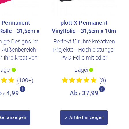
X Permanent
plottiX Permanent
 Rolle - 31,5cm x
Vinylfolie - 31,5cm x 10m
1m
ebige Designs im
Perfekt für Ihre kreativen
 Außenbereich -
Projekte - Hochleistungs-
r Ihre kreativen
PVC-Folie mit edler
rojekte
Oberfläche
Lager
Lager
(100+)
(8)
b
4,99
Ab
37,99
€
€
kel anzeigen
Artikel anzeigen