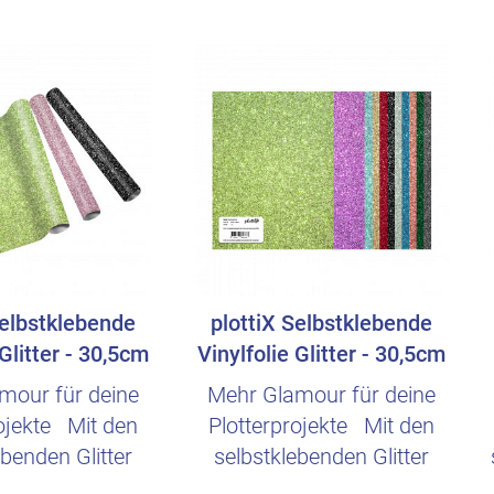
Selbstklebende
plottiX Selbstklebende
 Glitter - 30,5cm
Vinylfolie Glitter - 30,5cm
 1m - ..
x 21cm ..
mour für deine
Mehr Glamour für deine
rojekte Mit den
Plotterprojekte Mit den
ebenden Glitter
selbstklebenden Glitter
en von plottiX..
Vinylfolien von plottiX..