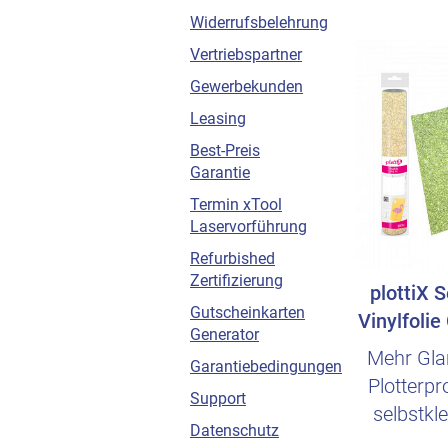
Widerrufsbelehrung
Vertriebspartner
Gewerbekunden
Leasing
Best-Preis
Garantie
Termin xTool
Laservorführung
Refurbished
Zertifizierung
plottiX 
Gutscheinkarten
Vinylfolie
Generator
x
Mehr Gla
Garantiebedingungen
Plotterp
Support
selbstkl
Datenschutz
Vinylfoli