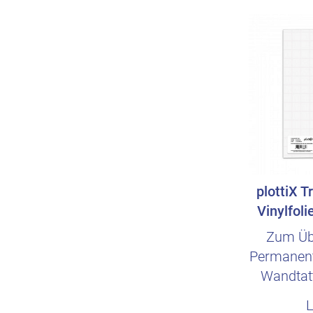
plottiX T
Vinylfoli
Zum Üb
Permanent 
Wandtatt