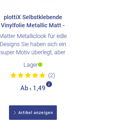
plottiX Selbstklebende
Vinylfolie Metallic Matt -
30,5cm x..
Matter Metalliclook für edle
Designs Sie haben sich ein
super Motiv überlegt, aber
es fehlt noch ..
Lager
(2)
Ab
1,49
€
Artikel anzeigen