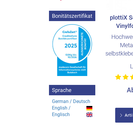
Bonitätszertifikat
plottiX 
Vinylf
glänz
Hochwert
Metal
selbstkleb
im Metall
A
Sprache
German / Deutsch
English /
Englisch
Arti