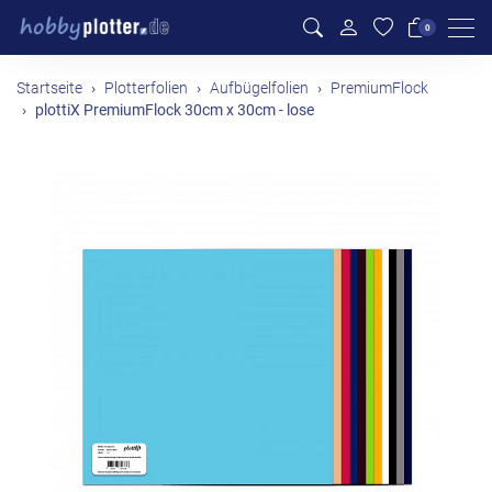
Men
0
Startseite
Plotterfolien
Aufbügelfolien
PremiumFlock
plottiX PremiumFlock 30cm x 30cm - lose