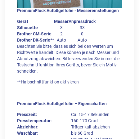
PremiumFlock Aufbügelfolie - Messereinstellungen
Gerät
Messer
Anpressdruck
Silhouette
3
33
Brother CM-Serie
2
0
Brother DX-Serie**
Auto
Auto
Beachten Sie bitte, dass es sich bei den Werten um
Richtwerte handelt. Diese können je nach Messer und
Abnutzung abweichen. Bitte verwenden Sie immer die
Testschnittfunktion Ihres Geräts, bevor Sie ein Motiv
schneiden.
**Halbschnittfunktion aktivieren
PremiumFlock Aufbügelfolie – Eigenschaften
Presszeit:
Ca. 15-17 Sekunden
Presstemperatur:
160-170 Grad
Abziehbar:
Träger kalt abziehen
Waschbar:
bis 60 Grad