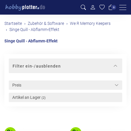
Men
0
Startseite
Zubehör & Software
We R Memory Keepers
Singe Quill - Abflamm-Effekt
Singe Quill - Abflamm-Effekt
Filter ein-/ausblenden
Preis
Artikel an Lager
(2)