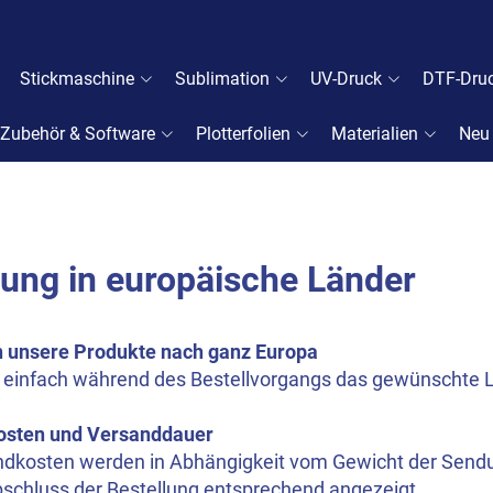
Stickmaschine
Sublimation
UV-Druck
DTF-Dru
Zubehör & Software
Plotterfolien
Materialien
Neu
rung in europäische Länder
rn unsere Produkte nach ganz Europa
 einfach während des Bestellvorgangs das gewünschte L
osten und Versanddauer
ndkosten werden in Abhängigkeit vom Gewicht der Sen
bschluss der Bestellung entsprechend angezeigt.