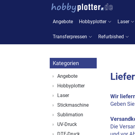
Angebote
Hobbyplotter
Laser
Transferpressen
Refurbished
Kategorien
Liefe
Angebote
Hobbyplotter
Laser
Wir liefe
Geben Sie
Stickmaschine
Sublimation
Versandk
UV-Druck
Die Versa
und vor A
DTF-Druck