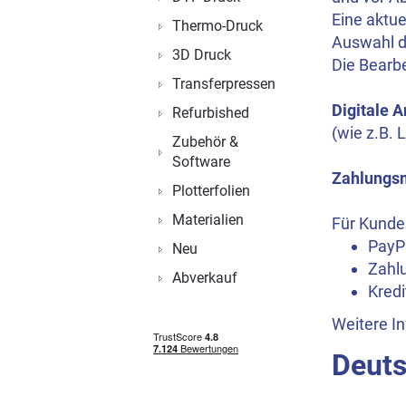
Eine aktu
Thermo-Druck
Auswahl d
3D Druck
Die Bearbe
Transferpressen
Digitale A
Refurbished
(wie z.B. 
Zubehör &
Software
Zahlungsm
Plotterfolien
Materialien
Für Kunde
PayP
Neu
Zahl
Abverkauf
Kredi
Weitere I
Deuts