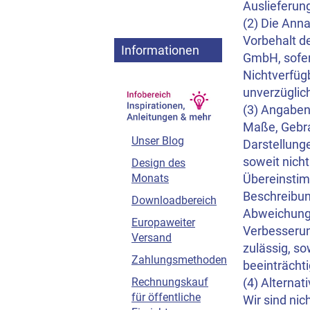
Auslieferun
(2) Die Ann
Vorbehalt de
Informationen
GmbH, sofern
Nichtverfügb
unverzüglich
(3) Angaben
Maße, Gebra
Unser Blog
Darstellung
soweit nich
Design des
Übereinstim
Monats
Beschreibun
Downloadbereich
Abweichunge
Europaweiter
Verbesserung
Versand
zulässig, s
Zahlungsmethoden
beeinträcht
(4) Alterna
Rechnungskauf
für öffentliche
Wir sind nic