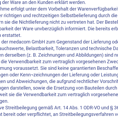
g der Ware an den Kunden erklärt werden.
ahme erfolgt unter dem Vorbehalt der Warenverfügbarkei
r richtigen und rechtzeitigen Selbstbelieferung durch d
 sie die Nichtlieferung nicht zu vertreten hat. Der Bestel
arkeit der Ware unvberzüglich informiert. Die bereits er
 erstattet.
 der medacom GmbH zum Gegenstand der Lieferung oder
uchswerte, Belastbarkeit, Toleranzen und technische D
en derselben (z. B. Zeichnungen und Abbildungen) sind 
t die Verwendbarkeit zum vertraglich vorgesehenen Zwe
mung voraussetzt. Sie sind keine garantierten Beschaf
gen oder Kenn¬zeichnungen der Lieferung oder Leistung
n und Abweichungen, die aufgrund rechtlicher Vorschrif
en darstellen, sowie die Ersetzung von Bauteilen durch 
oweit sie die Verwendbarkeit zum vertraglich vorgesehen
igen.
tive Streitbeilegung gemäß Art. 14 Abs. 1 ODR-VO und § 
ht bereit oder verpflichtet, an Streitbeilegungsverfahren v