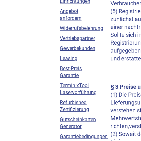
Einrichtungen
Verbraucher
(5) Registr
Angebot
anfordern
zunächst aut
einer nacht
Widerrufsbelehrung
Sollte sich
Vertriebspartner
Registrierun
Gewerbekunden
aufgegebene
und erstatte
Leasing
Best-Preis
Garantie
Termin xTool
§ 3 Preise 
Laservorführung
(1) Die Prei
Lieferungsu
Refurbished
Zertifizierung
verstehen s
Mehrwertste
Gutscheinkarten
richten,ver
Generator
(2) Soweit 
Garantiebedingungen