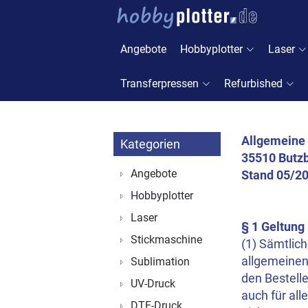
Angebote
Hobbyplotter
Laser
Transferpressen
Refurbished
Allgemeine
Kategorien
35510 Butzb
Angebote
Stand 05/2
Hobbyplotter
Laser
§ 1 Geltung
Stickmaschine
(1) Sämtlic
allgemeinen
Sublimation
den Bestelle
UV-Druck
auch für all
DTF-Druck