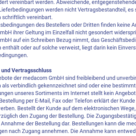
dert vereinbart werden. Abweichende, entgegenstehend
ieferbedingungen werden nicht Vertragsbestandteil, es s
 schriftlich vereinbart.
tsbedingungen des Bestellers oder Dritten finden keine
H ihrer Geltung im Einzelfall nicht gesondert widerspri
H auf ein Schreiben Bezug nimmt, das Geschäftsbedin
n enthält oder auf solche verweist, liegt darin kein Einver
edingungen.
 und Vertragsschluss
gebote der medacom GmbH sind freibleibend und unverbind
h als verbindlich gekennzeichnet sind oder eine bestimm
ungen unseres Sortiments im Internet stellt kein Angebot
 Bestellung per E-Mail, Fax oder Telefon erklärt der Kunde 
erben. Bestellt der Kunde auf dem elektronischen Wege
üglich den Zugang der Bestellung. Die Zugangsbestätigu
e Annahme der Bestellung dar. Bestellungen kann die 
gen nach Zugang annehmen. Die Annahme kann entweder 