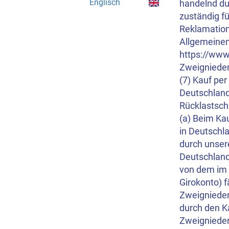
Englisch
handelnd du
zuständig fü
Reklamation
Allgemeinen
https://www
Zweignieder
(7) Kauf per
Deutschland
Rücklastsch
(a) Beim Kau
in Deutschl
durch unser
Deutschland
von dem im 
Girokonto) f
Zweignieder
durch den Ka
Zweignieder