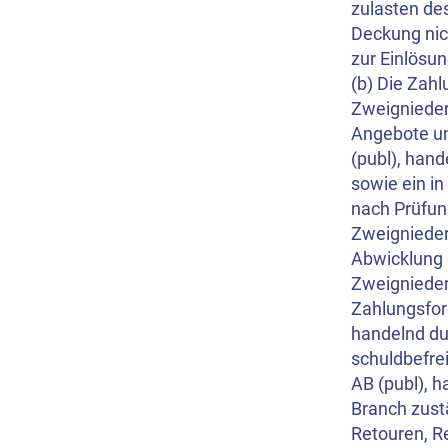
zulasten des
Deckung nich
zur Einlösu
(b) Die Zahl
Zweignieder
Angebote un
(publ), han
sowie ein i
nach Prüfung
Zweignieder
Abwicklung 
Zweignieder
Zahlungsford
handelnd du
schuldbefrei
AB (publ), 
Branch zust
Retouren, R