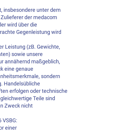
t, insbesondere unter dem
ie Zulieferer der medacom
ler wird über die
brachte Gegenleistung wird
 Leistung (zB. Gewichte,
aten) sowie unsere
nur annähernd maßgeblich,
ck eine genaue
fenheitsmerkmale, sondern
. Handelsübliche
ten erfolgen oder technische
gleichwertige Teile sind
en Zweck nicht
36 VSBG:
or einer