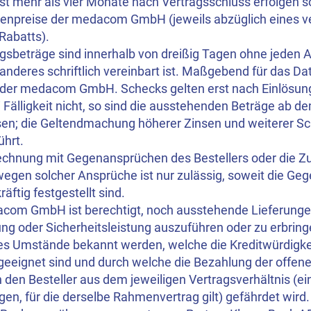
st mehr als vier Monate nach Vertragsschluss erfolgen sol
stenpreise der medacom GmbH (jeweils abzüglich eines v
Rabatts).
gsbeträge sind innerhalb von dreißig Tagen ohne jeden 
anderes schriftlich vereinbart ist. Maßgebend für das Da
 der medacom GmbH. Schecks gelten erst nach Einlösung 
i Fälligkeit nicht, so sind die ausstehenden Beträge ab de
nsen; die Geltendmachung höherer Zinsen und weiterer S
ührt.
rechnung mit Gegenansprüchen des Bestellers oder die Z
egen solcher Ansprüche ist nur zulässig, soweit die Ge
räftig festgestellt sind.
acom GmbH ist berechtigt, noch ausstehende Lieferunge
ng oder Sicherheitsleistung auszuführen oder zu erbring
es Umstände bekannt werden, welche die Kreditwürdigkei
geeignet sind und durch welche die Bezahlung der off
den Besteller aus dem jeweiligen Vertragsverhältnis (ei
gen, für die derselbe Rahmenvertrag gilt) gefährdet wird.