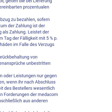
l, gelten die bei Lieferung
ereinbarten prozentualen
Abzug zu bezahlen, sofern
tum der Zahlung ist der
als Zahlung. Leistet der
m Tag der Fälligkeit mit 5 % p.
chäden im Falle des Verzugs
urückbehaltung von
genansprüche unbestritten
n oder Leistungen nur gegen
en, wenn ihr nach Abschluss
t des Bestellers wesentlich
enen Forderungen der medacom
nschließlich aus anderen