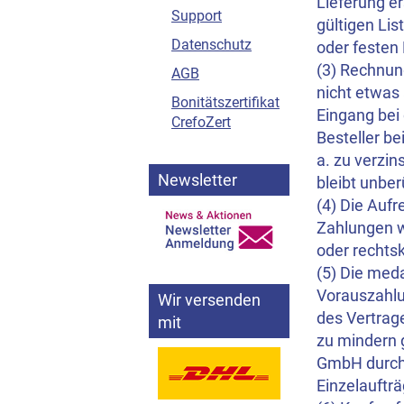
Lieferung er
Support
gültigen Li
Datenschutz
oder festen 
(3) Rechnun
AGB
nicht etwas 
Bonitätszertifikat
Eingang bei
CrefoZert
Besteller be
a. zu verzi
Newsletter
bleibt unber
(4) Die Auf
Zahlungen w
oder rechtsk
(5) Die med
Vorauszahlu
Wir versenden
des Vertrag
mit
zu mindern 
GmbH durch 
Einzelaufträ