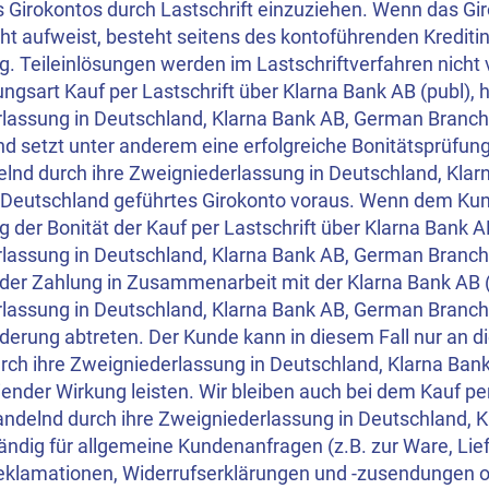
 Girokontos durch Lastschrift einzuziehen. Wenn das Gir
t aufweist, besteht seitens des kontoführenden Kreditins
ng. Teileinlösungen werden im Lastschriftverfahren nic
ungsart Kauf per Lastschrift über Klarna Bank AB (publ), 
lassung in Deutschland, Klarna Bank AB, German Branch b
d setzt unter anderem eine erfolgreiche Bonitätsprüfung
delnd durch ihre Zweigniederlassung in Deutschland, Kl
n Deutschland geführtes Girokonto voraus. Wenn dem K
 der Bonität der Kauf per Lastschrift über Klarna Bank A
lassung in Deutschland, Klarna Bank AB, German Branch ge
der Zahlung in Zusammenarbeit mit der Klarna Bank AB (
lassung in Deutschland, Klarna Bank AB, German Branch,
erung abtreten. Der Kunde kann in diesem Fall nur an di
rch ihre Zweigniederlassung in Deutschland, Klarna Ban
ender Wirkung leisten. Wir bleiben auch bei dem Kauf per
handelnd durch ihre Zweigniederlassung in Deutschland,
ändig für allgemeine Kundenanfragen (z.B. zur Ware, Lief
eklamationen, Widerrufserklärungen und -zusendungen od