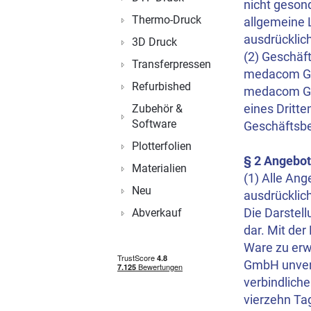
nicht geson
Thermo-Druck
allgemeine L
ausdrücklich
3D Druck
(2) Geschäf
Transferpressen
medacom Gmb
Refurbished
medacom Gmb
eines Dritte
Zubehör &
Software
Geschäftsb
Plotterfolien
§ 2 Angebot
Materialien
(1) Alle An
Neu
ausdrücklic
Die Darstell
Abverkauf
dar. Mit der
Ware zu erw
GmbH unverz
verbindlich
vierzehn Ta