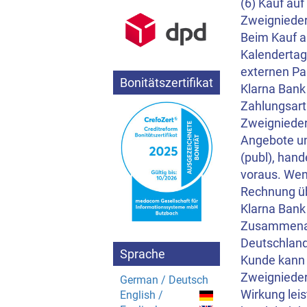
(6) Kauf au
Zweignieder
Beim Kauf a
Kalendertag
externen Pa
Bonitätszertifikat
Klarna Bank 
Zahlungsart
Zweignieder
Angebote un
(publ), han
voraus. Wen
Rechnung üb
Klarna Bank 
Zusammenarb
Deutschland
Sprache
Kunde kann i
Zweignieder
German / Deutsch
Wirkung lei
English /