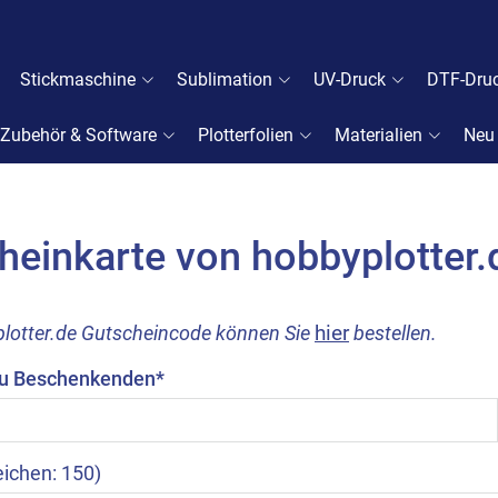
Stickmaschine
Sublimation
UV-Druck
DTF-Dru
Zubehör & Software
Plotterfolien
Materialien
Neu
heinkarte von hobbyplotter.
hier
plotter.de Gutscheincode können Sie
bestellen.
u Beschenkenden*
eichen: 150)