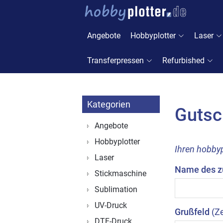
Angebote
Hobbyplotter
Laser
Transferpressen
Refurbished
Kategorien
Gutsc
Angebote
Hobbyplotter
Ihren hobby
Laser
Name des z
Stickmaschine
Sublimation
UV-Druck
Grußfeld
(Z
DTF-Druck