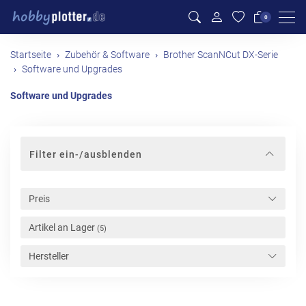
Men
0
Startseite
Zubehör & Software
Brother ScanNCut DX-Serie
Software und Upgrades
Software und Upgrades
Filter ein-/ausblenden
Preis
Artikel an Lager
(5)
Hersteller