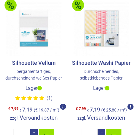
Silhouette Vellum
Silhouette Washi Papier
pergamentartiges,
Durchscheinendes,
durchscheinend weißes Papier
selbstklebendes Papier
Lager
Lager
(1)
€ 7,99
€ 7,99
7,19
7,19
(€ 19,87 / m²)
(€ 25,80 / m²)
€
€
Versandkosten
Versandkosten
zzgl.
zzgl.