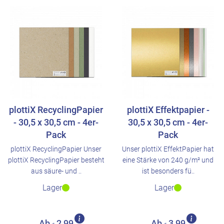
plottiX RecyclingPapier
plottiX Effektpapier -
- 30,5 x 30,5 cm - 4er-
30,5 x 30,5 cm - 4er-
Pack
Pack
plottiX RecyclingPapier Unser
Unser plottiX EffektPapier hat
plottiX RecyclingPapier besteht
eine Stärke von 240 g/m² und
aus säure- und ..
ist besonders fü..
Lager
Lager
Ab
2,99
Ab
3,99