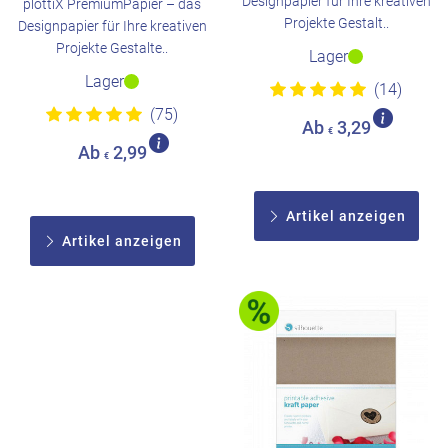
Designpapier für Ihre kreativen
plottiX PremiumPapier – das
Projekte Gestalt..
Designpapier für Ihre kreativen
Projekte Gestalte..
Lager
Lager
(14)
(75)
Ab
3,29
€
Ab
2,99
€
Artikel anzeigen
Artikel anzeigen