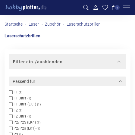
Men
0
Startseite
Laser
Zubehör
Laserschutzbrillen
Laserschutzbrillen
Filter ein-/ausblenden
Passend für
F1
(1)
F1 Ultra
(1)
F1 Ultra (LK1)
(1)
F2
(1)
F2 Ultra
(1)
P2/P2S (LK4)
(1)
P2/P2s (LK1)
(1)
P3
(1)