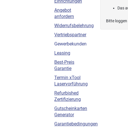
Einrichtungen
Das a
Angebot
anfordern
Bitte loggen
Widerrufsbelehrung
Vertriebspartner
Gewerbekunden
Leasing
Best-Preis
Garantie
Termin xTool
Laservorführung
Refurbished
Zertifizierung
Gutscheinkarten
Generator
Garantiebedingungen