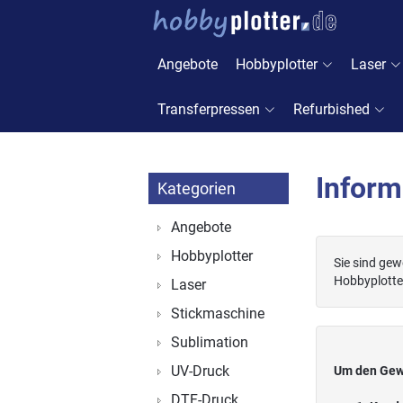
Angebote
Hobbyplotter
Laser
Transferpressen
Refurbished
Inform
Kategorien
Angebote
Hobbyplotter
Sie sind ge
Hobbyplotter
Laser
Stickmaschine
Sublimation
UV-Druck
Um den Gewe
DTF-Druck