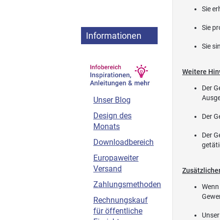
Sie e
Sie p
Informationen
Sie s
Weitere Hin
Der Ge
Ausge
Unser Blog
Design des
Der G
Monats
Der G
Downloadbereich
getät
Europaweiter
Versand
Zusätzlicher
Zahlungsmethoden
Wenn I
Gewer
Rechnungskauf
für öffentliche
Unser