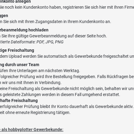
nkonto anlegen
Sie noch kein Kundenkonto haben, registrieren Sie sich
hier
mit Ihren Firm
ggen
n Sie sich mit Ihren Zugangsdaten in Ihrem Kundenkonto an.
rbeanmeldung hochladen
 Sie Ihre gültige Gewerbeanmeldung auf dieser Seite hoch.
tierte Dateiformate: PDF, JPG, PNG
tige Freischaltung
dem Upload werden Sie automatisch als Gewerbekunde freigeschaltet und
ng durch unser Team
rüfen Ihre Unterlagen am nächsten Werktag.
folgreicher Prüfung wird Ihre Bestellung freigegeben. Falls Rückfragen b
n wir uns mit Ihnen in Verbindung.
 eine Freischaltung als Gewerbekunde nicht möglich sein, behalten wir uns 
ts geleistete Zahlungen werden in diesem Fall umgehend erstattet.
hafte Freischaltung
erfolgreicher Prüfung bleibt Ihr Konto dauerhaft als Gewerbekunde aktiv
eit ohne erneute Registrierung tätigen.
le als hobbyplotter Gewerbekunde: