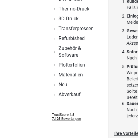
Kunde
Falls 
Thermo-Druck
Einlo
3D Druck
Melde
Transferpressen
Gewe
Laden
Refurbished
Akzep
Zubehör &
Sofor
Software
Nach 
Plotterfolien
Prüfu
Wir p
Materialien
Bei er
Neu
setze
Sollte
Abverkauf
Berei
Dauer
Nach 
jederz
Ihre Vortei