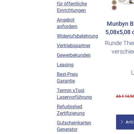
für öffentliche
Einrichtungen
Angebot
Munbyn Bu
anfordern
5,08x5,08 
Widerrufsbelehrung
-
Runde Ther
Vertriebspartner
verschie
Gewerbekunden
Leasing
Best-Preis
Garantie
Termin xTool
Ab € 14,9
Laservorführung
Refurbished
Zertifizierung
Arti
Gutscheinkarten
Generator