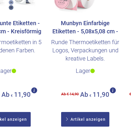
nte Etiketten -
Munbyn Einfarbige
cm - Kreisförmig
Etiketten - 5,08x5,08 cm -
 150 ..
Kreisförmig -..
moetiketten in 5
Runde Thermoetiketten für
denen Farben.
Logos, Verpackungen und
kreative Labels.
Lager
Lager
Ab
11,90
Ab
11,90
0
Ab € 14,90
€
€
€
kel anzeigen
Artikel anzeigen