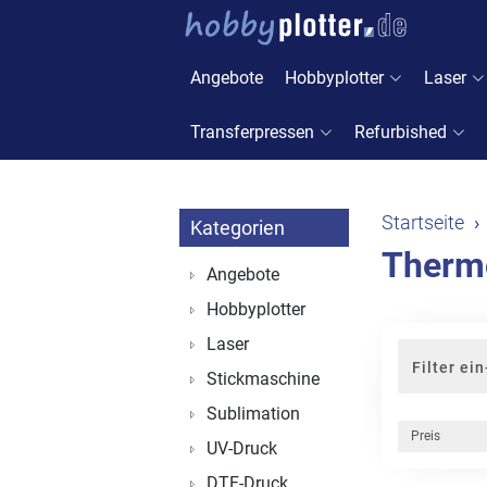
Angebote
Hobbyplotter
Laser
Transferpressen
Refurbished
Startseite
Kategorien
Therm
Angebote
Hobbyplotter
Laser
Filter ei
Stickmaschine
Sublimation
Preis
UV-Druck
DTF-Druck