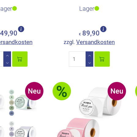
n individueller
Etikettendruck im Versand
Lager
Lager
etten auf..
und ..
49,90
89,90
€
rsandkosten
Versandkosten
zzgl.