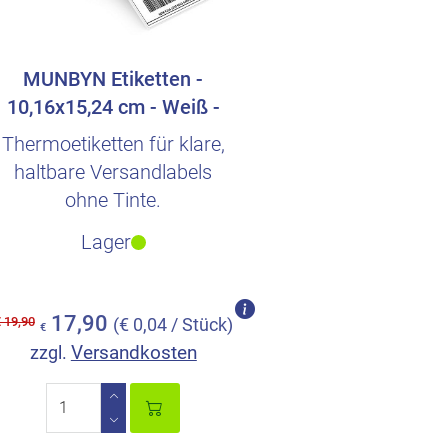
MUNBYN Etiketten -
10,16x15,24 cm - Weiß -
500 Stück
Thermoetiketten für klare,
haltbare Versandlabels
ohne Tinte.
Lager
17,90
 19,90
(€ 0,04 / Stück)
€
Versandkosten
zzgl.