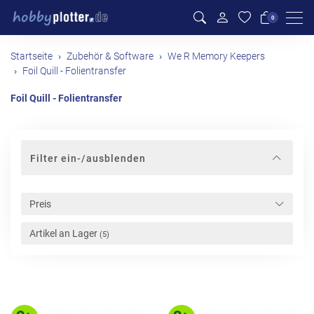
Men
0
Startseite
Zubehör & Software
We R Memory Keepers
Foil Quill - Folientransfer
Foil Quill - Folientransfer
Filter ein-/ausblenden
Preis
Artikel an Lager
(5)