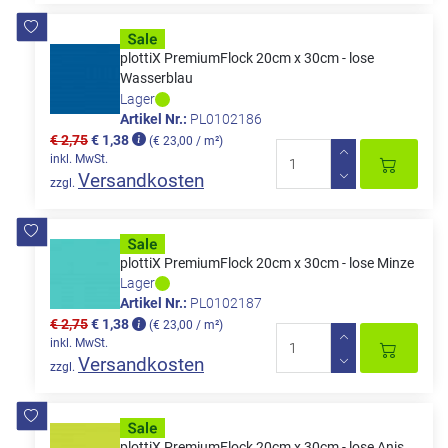
plottiX PremiumFlock 20cm x 30cm - lose
Wasserblau
Lager
Artikel Nr.:
PL0102186
€ 2,75
€ 1,38
(€ 23,00 / m²)
inkl. MwSt.
Versandkosten
zzgl.
plottiX PremiumFlock 20cm x 30cm - lose Minze
Lager
Artikel Nr.:
PL0102187
€ 2,75
€ 1,38
(€ 23,00 / m²)
inkl. MwSt.
Versandkosten
zzgl.
plottiX PremiumFlock 20cm x 30cm - lose Anis