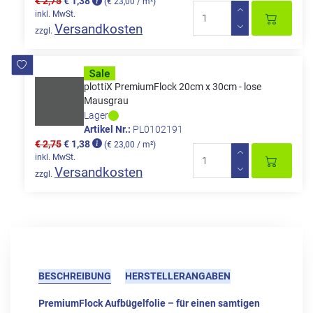
€ 2,75
€ 1,38
(€ 23,00 / m²)
inkl. MwSt.
Versandkosten
zzgl.
plottiX PremiumFlock 20cm x 30cm - lose
Mausgrau
Lager
Artikel Nr.:
PL0102191
€ 2,75
€ 1,38
(€ 23,00 / m²)
inkl. MwSt.
Versandkosten
zzgl.
BESCHREIBUNG
HERSTELLERANGABEN
PremiumFlock Aufbügelfolie – für einen samtigen