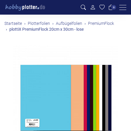
Men
0
Startseite
Plotterfolien
Aufbügelfolien
PremiumFlock
plottiX PremiumFlock 20cm x 30cm - lose