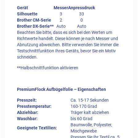
Gerät
Messer
Anpressdruck
Silhouette
3
33
Brother CM-Serie
2
0
Brother DX-Serie**
Auto
Auto
Beachten Sie bitte, dass es sich bei den Werten um
Richtwerte handelt. Diese können je nach Messer und
Abnutzung abweichen. Bitte verwenden Sie immer die
Testschnittfunktion Ihres Geräts, bevor Sie ein Motiv
schneiden.
**Halbschnittfunktion aktivieren
PremiumFlock Aufbügelfolie – Eigenschaften
Presszeit:
Ca. 15-17 Sekunden
Presstemperatur:
160-170 Grad
Abziehbar:
Träger kalt abziehen
Waschbar:
bis 60 Grad
Baumwolle, Polyester,
Geeignete Textilien:
Mischgewebe
Pressen Sie Ihr Textil ca. 5