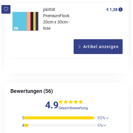
plottiX
€ 1,38
PremiumFlock
20cm x 30cm -
lose
Artikel anzeigen
Bewertungen (56)
4.9
Gesamtbewertung
5
95%
4
5%