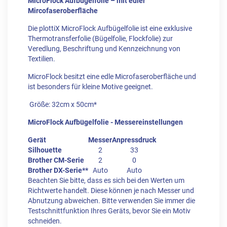
MicroFlock Aufbügelfolie – mit edler
Mircofaseroberfläche
Die plottiX MicroFlock Aufbügelfolie ist eine exklusive
Thermotransferfolie (Bügelfolie, Flockfolie) zur
Veredlung, Beschriftung und Kennzeichnung von
Textilien.
MicroFlock besitzt eine edle Microfaseroberfläche und
ist besonders für kleine Motive geeignet.
Größe: 32cm x 50cm*
MicroFlock Aufbügelfolie - Messereinstellungen
Gerät
Messer
Anpressdruck
Silhouette
2
33
Brother CM-Serie
2
0
Brother DX-Serie**
Auto
Auto
Beachten Sie bitte, dass es sich bei den Werten um
Richtwerte handelt. Diese können je nach Messer und
Abnutzung abweichen. Bitte verwenden Sie immer die
Testschnittfunktion Ihres Geräts, bevor Sie ein Motiv
schneiden.