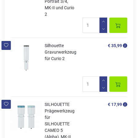
Portrait 3/4,
MK-II und Curio
2
Silhouette
€ 35,99
Gravurwerkzeug
für Curio 2
SILHOUETTE
€ 17,99
Prägewerkzeug
für
SILHOUETTE
CAMEO 5
(Alpha), MK-II