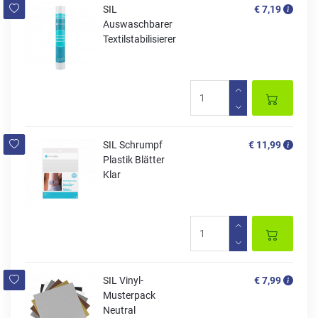
SIL
€ 7,19
Auswaschbarer
Textilstabilisierer
SIL Schrumpf
€ 11,99
Plastik Blätter
Klar
SIL Vinyl-
€ 7,99
Musterpack
Neutral