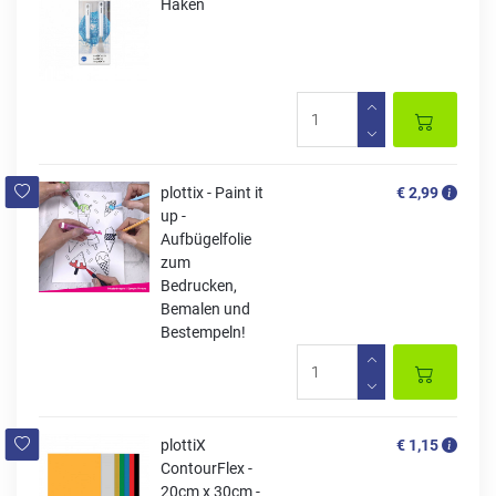
Haken
plottix - Paint it
€ 2,99
up -
Aufbügelfolie
zum
Bedrucken,
Bemalen und
Bestempeln!
plottiX
€ 1,15
ContourFlex -
20cm x 30cm -