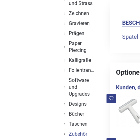
und Strass
Zeichnen
BESCH
Gravieren
Prägen
Spatel
Paper
Piercing
Kalligrafie
Folientransfer
Optione
Software
und
Kunden, d
Upgrades
Designs
Bücher
Taschen
Zubehör