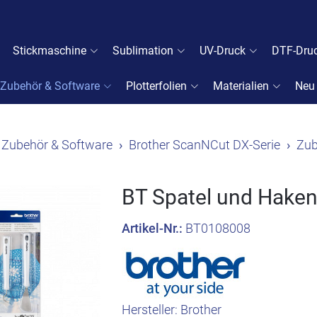
Stickmaschine
Sublimation
UV-Druck
DTF-Dru
Zubehör & Software
Plotterfolien
Materialien
Neu
Zubehör & Software
Brother ScanNCut DX-Serie
Zub
BT Spatel und Hake
Artikel-Nr.:
BT0108008
Hersteller:
Brother