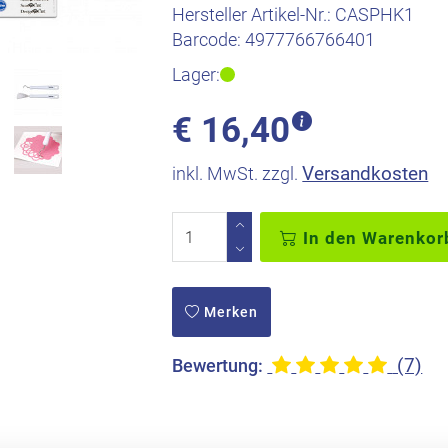
Hersteller Artikel-Nr.:
CASPHK1
Barcode:
4977766766401
Lager:
€
16,40
Versandkosten
inkl. MwSt. zzgl.
In den Warenkor
Merken
(7)
Bewertung: