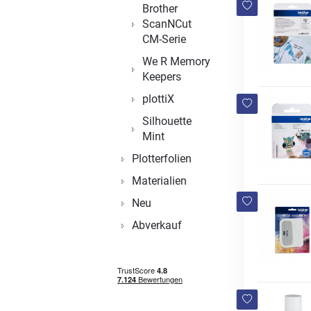
Brother
ScanNCut
CM-Serie
We R Memory
Keepers
plottiX
Silhouette
Mint
Plotterfolien
Materialien
Neu
Abverkauf