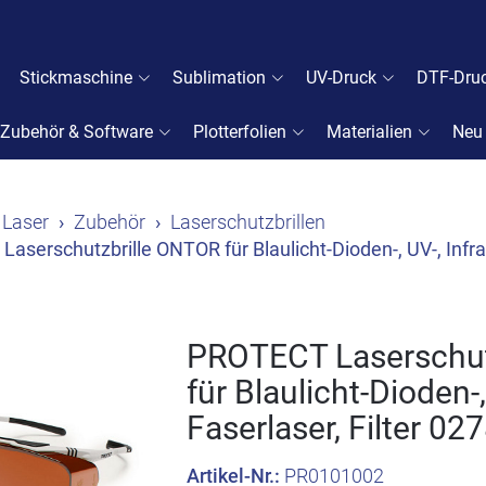
Stickmaschine
Sublimation
UV-Druck
DTF-Dru
Zubehör & Software
Plotterfolien
Materialien
Neu
Laser
Zubehör
Laserschutzbrillen
aserschutzbrille ONTOR für Blaulicht-Dioden-, UV-, Infraro
PROTECT Laserschut
für Blaulicht-Dioden-,
Faserlaser, Filter 02
Artikel-Nr.:
PR0101002