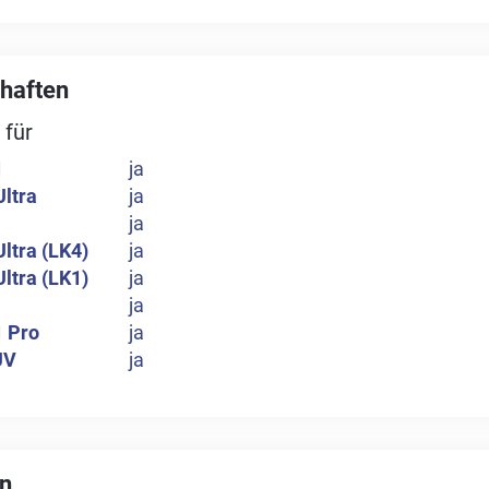
haften
 für
1
ja
Ultra
ja
ja
Ultra (LK4)
ja
Ultra (LK1)
ja
ja
1 Pro
ja
UV
ja
n