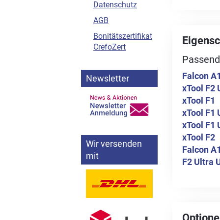
Datenschutz
AGB
Bonitätszertifikat
Eigensc
CrefoZert
Passend
Falcon A
Newsletter
xTool F2 
xTool F1
xTool F1 
xTool F1 
xTool F2
Wir versenden
Falcon A
mit
F2 Ultra 
Optione