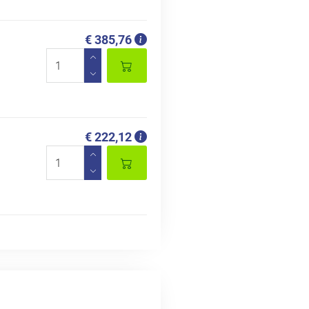
€ 385,76
€ 222,12