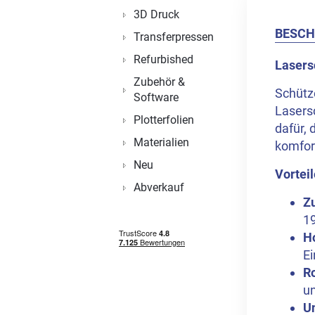
3D Druck
BESCH
Transferpressen
Refurbished
Lasers
Zubehör &
Schütze
Software
Lasersc
Plotterfolien
dafür, 
Materialien
komfort
Neu
Vorteil
Abverkauf
Zu
1
H
Ei
Ro
un
U