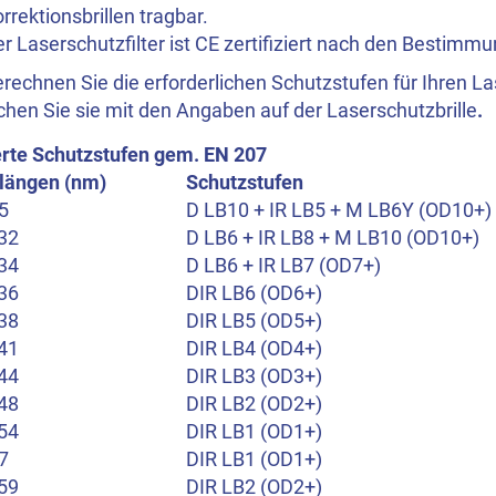
rrektionsbrillen tragbar.
r Laserschutzfilter ist CE zertifiziert nach den Bestim
erechnen Sie die erforderlichen Schutzstufen für Ihren La
chen Sie sie mit den Angaben auf der Laserschutzbrille
.
ierte Schutzstufen gem. EN 207
längen (nm)
Schutzstufen
5
D LB10 + IR LB5 + M LB6Y (OD10+)
32
D LB6 + IR LB8 + M LB10 (OD10+)
34
D LB6 + IR LB7 (OD7+)
36
DIR LB6 (OD6+)
38
DIR LB5 (OD5+)
41
DIR LB4 (OD4+)
44
DIR LB3 (OD3+)
48
DIR LB2 (OD2+)
54
DIR LB1 (OD1+)
7
DIR LB1 (OD1+)
59
DIR LB2 (OD2+)