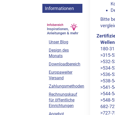
Ko
Informationen
De
Bitte b
verglei
Zertifiz
Wellen
Unser Blog
180-31
Design des
>315-5
Monats
>532-5
Downloadbereich
>534-5
Europaweiter
>536-5
Versand
>538-5
Zahlungsmethoden
>541-5
>544-5
Rechnungskauf
>548-5
für öffentliche
Einrichtungen
682-72
>727-7
Angebot