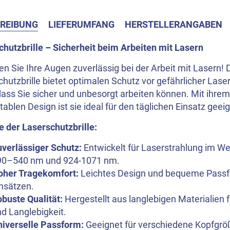
REIBUNG
LIEFERUMFANG
HERSTELLERANGABEN
chutzbrille – Sicherheit beim Arbeiten mit Lasern
n Sie Ihre Augen zuverlässig bei der Arbeit mit Lasern!
hutzbrille bietet optimalen Schutz vor gefährlicher Lase
dass Sie sicher und unbesorgt arbeiten können. Mit ihrem
ablen Design ist sie ideal für den täglichen Einsatz geeig
e der Laserschutzbrille:
verlässiger Schutz:
Entwickelt für Laserstrahlung im W
90–540 nm und
924-1071 nm.
oher Tragekomfort:
Leichtes Design und bequeme Passfo
nsätzen.
buste Qualität:
Hergestellt aus langlebigen Materialien 
d Langlebigkeit.
niverselle Passform:
Geeignet für verschiedene Kopfgrö