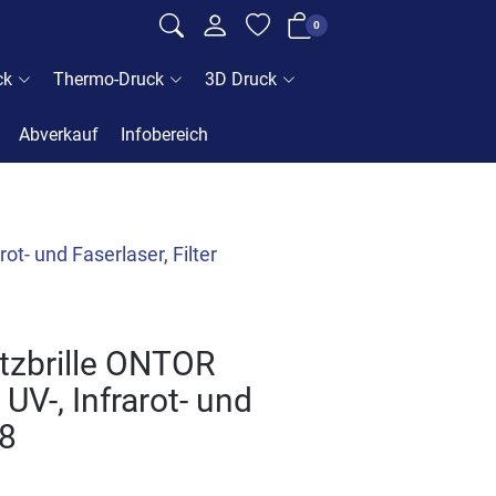
0
ck
Thermo-Druck
3D Druck
Abverkauf
Infobereich
t- und Faserlaser, Filter
zbrille ONTOR
 UV-, Infrarot- und
78