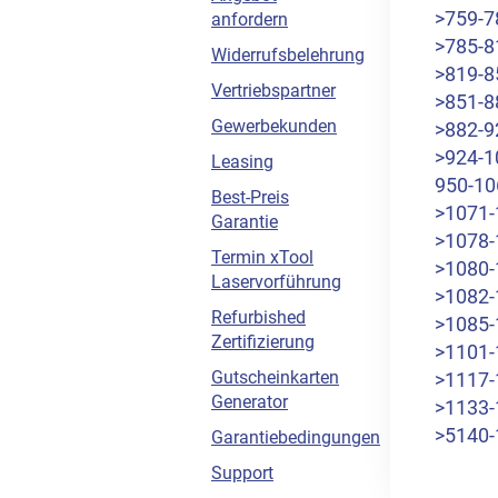
>759-7
anfordern
>785-8
Widerrufsbelehrung
>819-8
Vertriebspartner
>851-8
Gewerbekunden
>882-9
>924-1
Leasing
950-10
Best-Preis
>1071-
Garantie
>1078-
Termin xTool
>1080-
Laservorführung
>1082-
Refurbished
>1085-
Zertifizierung
>1101-
Gutscheinkarten
>1117-
Generator
>1133-
>5140-
Garantiebedingungen
Support