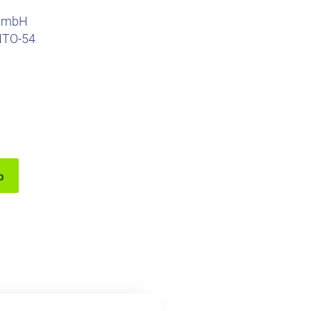
 GmbH
NTO-54
b