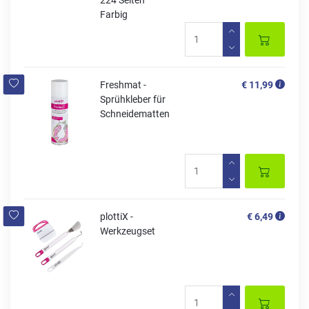
Farbig
Freshmat -
€ 11,99
Sprühkleber für
Schneidematten
plottiX -
€ 6,49
Werkzeugset