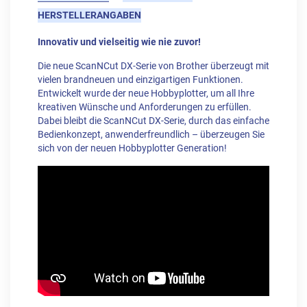
HERSTELLERANGABEN
Innovativ und vielseitig wie nie zuvor!
Die neue ScanNCut DX-Serie von Brother überzeugt mit
vielen brandneuen und einzigartigen Funktionen.
Entwickelt wurde der neue Hobbyplotter, um all Ihre
kreativen Wünsche und Anforderungen zu erfüllen.
Dabei bleibt die ScanNCut DX-Serie, durch das einfache
Bedienkonzept, anwenderfreundlich – überzeugen Sie
sich von der neuen Hobbyplotter Generation!