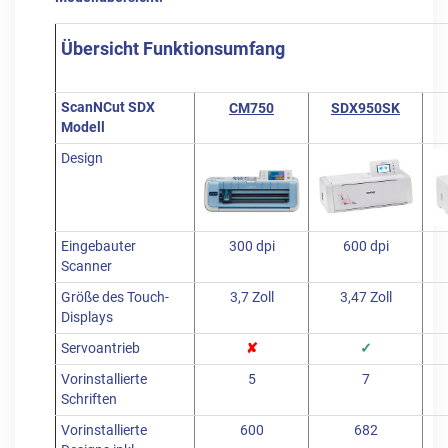
Übersicht Funktionsumfang
ScanNCut SDX
CM750
SDX950SK
Modell
Design
Eingebauter
300 dpi
600 dpi
Scanner
Größe des Touch-
3,7 Zoll
3,47 Zoll
Displays
Servoantrieb
✘
✓
Vorinstallierte
5
7
Schriften
Vorinstallierte
600
682