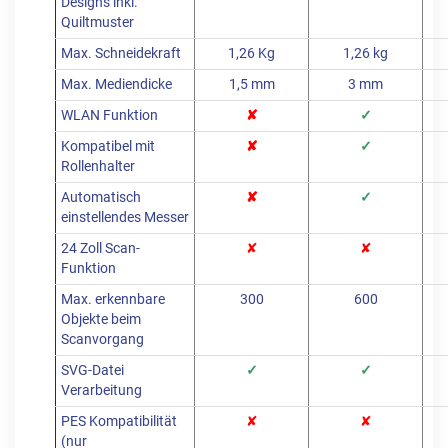
Designs inkl.
Quiltmuster
Max. Schneidekraft
1,26 Kg
1,26 kg
Max. Mediendicke
1,5 mm
3 mm
WLAN Funktion
✘
✓
Kompatibel mit
✘
✓
Rollenhalter
Automatisch
✘
✓
einstellendes Messer
24 Zoll Scan-
✘
✘
Funktion
Max. erkennbare
300
600
Objekte beim
Scanvorgang
SVG-Datei
✓
✓
Verarbeitung
PES Kompatibilität
✘
✘
(nur