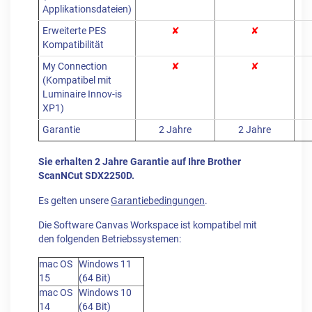
Applikationsdateien)
Erweiterte PES
✘
✘
Kompatibilität
My Connection
✘
✘
(Kompatibel mit
Luminaire Innov-is
XP1)
Garantie
2 Jahre
2 Jahre
Sie erhalten 2 Jahre Garantie auf Ihre Brother
ScanNCut SDX2250D.
Es gelten unsere
Garantiebedingungen
.
Die Software Canvas Workspace ist kompatibel mit
den folgenden Betriebssystemen:
mac OS
Windows 11
15
(64 Bit)
mac OS
Windows 10
14
(64 Bit)