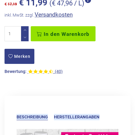
€
11,99
(€ 47,96 / L)
€
17,19
Versandkosten
inkl. MwSt. zzgl.
In den Warenkorb
Merken
Bewertung:
(40)
BESCHREIBUNG
HERSTELLERANGABEN