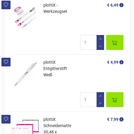
plottiX -
€ 6,49
Werkzeugset
plottiX
€ 4,99
Entgitterstift
Weiß
plottiX
€ 7,99
Schneidematte
30,48 x