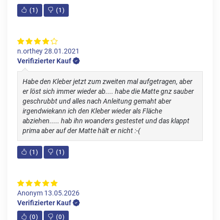
(
1
)
(
1
)
n.orthey
28.01.2021
Verifizierter Kauf
Habe den Kleber jetzt zum zweiten mal aufgetragen, aber
er löst sich immer wieder ab.... habe die Matte gnz sauber
geschrubbt und alles nach Anleitung gemaht aber
irgendwiekann ich den Kleber wieder als Fläche
abziehen..... hab ihn woanders gestestet und das klappt
prima aber auf der Matte hält er nicht :-(
(
1
)
(
1
)
Anonym
13.05.2026
Verifizierter Kauf
(
0
)
(
0
)