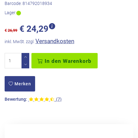
Barcode:
814792018934
Lager:
€
24,29
€
26,99
Versandkosten
inkl. MwSt. zzgl.
In den Warenkorb
Merken
Bewertung:
(7)