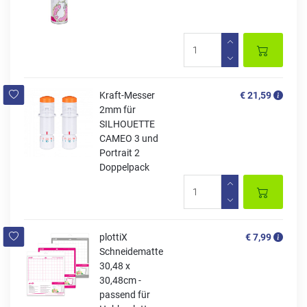
Kraft-Messer
€ 21,59
2mm für
SILHOUETTE
CAMEO 3 und
Portrait 2
Doppelpack
plottiX
€ 7,99
Schneidematte
30,48 x
30,48cm -
passend für