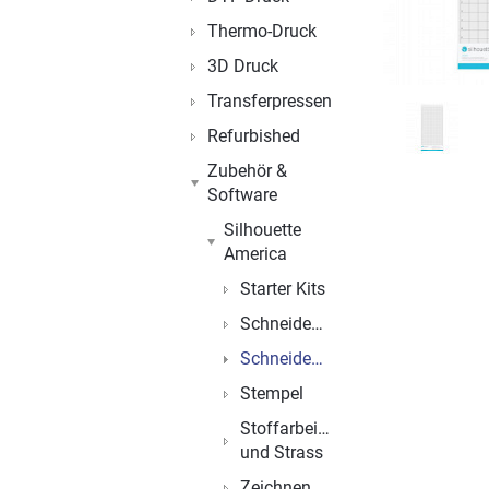
Thermo-Druck
3D Druck
Transferpressen
Refurbished
Zubehör &
Software
Silhouette
America
Starter Kits
Schneidemesser
Schneidematten
Stempel
Stoffarbeiten
und Strass
Zeichnen