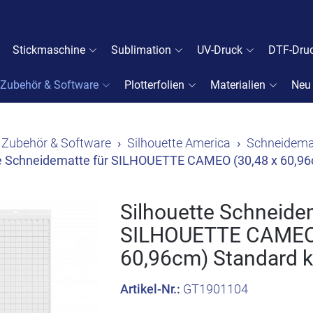
Stickmaschine
Sublimation
UV-Druck
DTF-Dru
Zubehör & Software
Plotterfolien
Materialien
Neu
Zubehör & Software
Silhouette America
Schneidema
te Schneidematte für SILHOUETTE CAMEO (30,48 x 60,96
Silhouette Schneide
SILHOUETTE CAMEO 
60,96cm) Standard 
Artikel-Nr.:
GT1901104