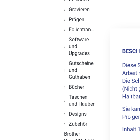
Gravieren
Prägen
Folientransfer
Software
und
BESCH
Upgrades
Gutscheine
Diese 
und
Arbeit
Guthaben
Die Sch
Bücher
(Nicht 
Haltbar
Taschen
und Hauben
Sie ka
Designs
Pro ge
Zubehör
Inhalt 
Brother