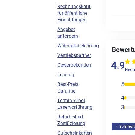
Rechnungskauf
für öffentliche
Einrichtungen
Angebot
anfordern
Widerrufsbelehrung
Bewert
Vertriebspartner
4.9
Gewerbekunden
Gesa
Leasing
5
Best-Preis
Garantie
4
Termin xTool
3
Laservorführung
Refurbished
Zertifizierung
Echtheit
Gutscheinkarten