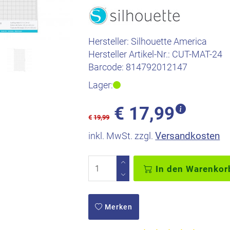
Hersteller:
Silhouette America
Hersteller Artikel-Nr.:
CUT-MAT-24
Barcode:
814792012147
Lager:
€
17,99
€
19,99
Versandkosten
inkl. MwSt. zzgl.
In den Warenkor
Merken