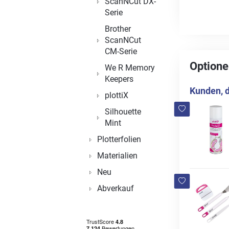
ScanNCut DX-
Serie
Brother
ScanNCut
CM-Serie
Optione
We R Memory
Keepers
Kunden, d
plottiX
Silhouette
Mint
Plotterfolien
Materialien
Neu
Abverkauf