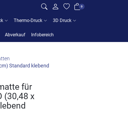
0
ck
Thermo-Druck
3D Druck
Abverkauf
Infobereich
tten
cm) Standard klebend
matte für
(30,48 x
klebend