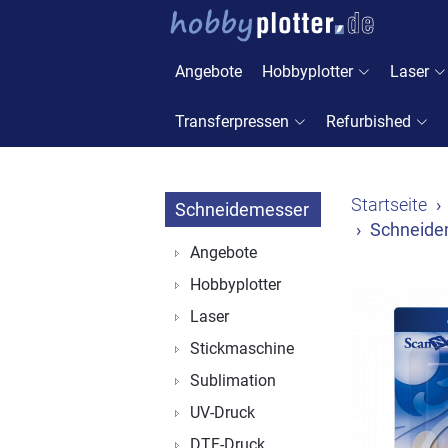
Angebote
Hobbyplotter
Laser
Transferpressen
Refurbished
Startseite
Schneidemesser
Schneidem
Angebote
Hobbyplotter
Laser
Stickmaschine
Sublimation
UV-Druck
DTF-Druck