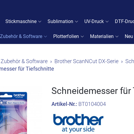
Stickmaschine
Sublimation
UV-Druck
DTF-Dru
Zubehör & Software
Plotterfolien
Materialien
Neu
Zubehör & Software
Brother ScanNCut DX-Serie
Sch
esser für Tiefschnitte
Schneidemesser für 
Artikel-Nr.:
BT0104004