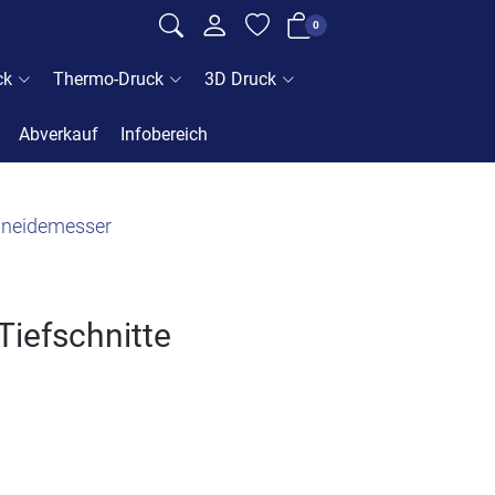
0
ck
Thermo-Druck
3D Druck
Abverkauf
Infobereich
neidemesser
Tiefschnitte