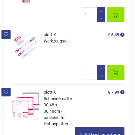
plottiX -
€ 6,49
Werkzeugset
plottiX
€ 7,99
Schneidematte
30,48 x
30,48cm -
passend für
Hobbyplotter
Artikel anzeigen