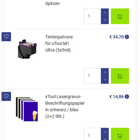
Spitzen
Tintenpatrone
€ 34,70
für xTool M1
Ultra (3x5ml)
xTool Lasergravur-
€ 14,86
Beschriftungspapier
in schwarz / blau
(2+2 Stk.)