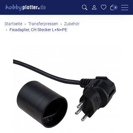
Men
0
Startseite
Transferpressen
Zubehör
Fixadapter, CH Stecker L+N+PE