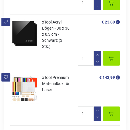
xTool Acryl
€ 23,80
Bögen - 30 x 30
x 0,3 cm -
Schwarz (3
Stk.)
xTool Premium
€ 143,99
Materialbox für
Laser