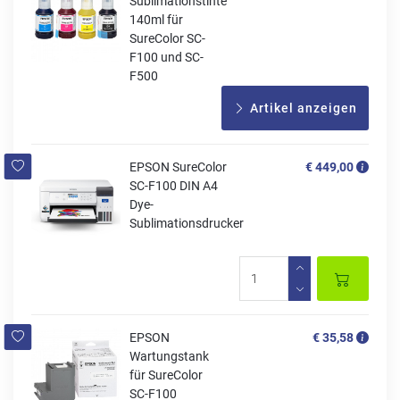
Sublimationstinte
140ml für
SureColor SC-
F100 und SC-
F500
Artikel anzeigen
EPSON SureColor
€ 449,00
SC-F100 DIN A4
Dye-
Sublimationsdrucker
EPSON
€ 35,58
Wartungstank
für SureColor
SC-F100