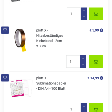
plottiX -
€ 5,99
Hitzebeständiges
Klebeband - 2cm
x 33m
plottiX -
€ 14,99
Sublimationspapier
- DIN A4 - 100 Blatt