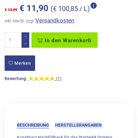
€
11,90
(€ 100,85 / L)
€
13,99
Versandkosten
inkl. MwSt. zzgl.
In den Warenkorb
Merken
Bewertung:
(1)
BESCHREIBUNG
HERSTELLERANGABEN
Kunstharz Nachfüllpack für das
Starterkit Doming