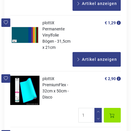
Artikel anzeigen
plottiX
€ 1,29
Permanente
Vinylfolie
Bögen - 31,5cm
x 21cm
Artikel anzeigen
plottiX
€ 2,90
PremiumFlex -
32cm x 50cm -
Disco