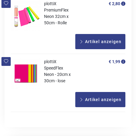
plottiX
€ 2,80
PremiumFlex
Neon 32cm x
50cm - Rolle
Artikel anzeigen
plottiX
€ 1,99
SpeedFlex
Neon - 20cm x
30cm - lose
Artikel anzeigen