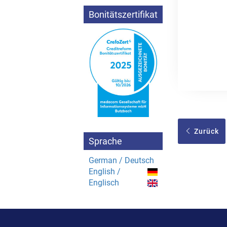
Bonitätszertifikat
Zurück
Sprache
German / Deutsch
English /
Englisch