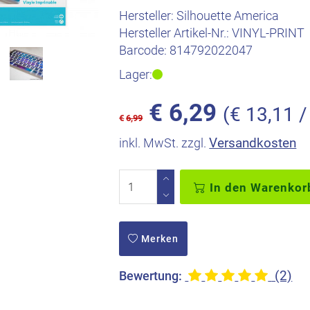
Hersteller:
Silhouette America
Hersteller Artikel-Nr.:
VINYL-PRINT
Barcode:
814792022047
Lager:
€
6,29
(€ 13,11 /
€
6,99
Versandkosten
inkl. MwSt. zzgl.
In den Warenkor
Merken
(2)
Bewertung: