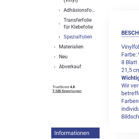
(Vinyl)
Adhäsionsfolien
Transferfolie
für Klebefolie
BESCH
Spezialfolien
Vinylfo
Materialien
Farbe:
Neu
8 Blatt
Abverkauf
21,5 c
Wichti
Wir ver
betreff
Farben
indivi
Bildsch
Informationen