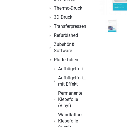
Thermo-Druck
3D Druck
Transferpressen
Refurbished
Zubehör &
Software
Plotterfolien
Aufbügelfolien
Aufbügelfolien
mit Effekt
Permanente
Klebefolie
(Vinyl)
Wandtattoo
Klebefolie