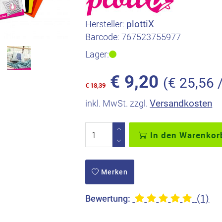
plottiX
Hersteller:
Barcode:
767523755977
Lager:
€
9,20
(€ 25,56 
€
18,39
Versandkosten
inkl. MwSt. zzgl.
In den Warenkor
Merken
(1)
Bewertung: