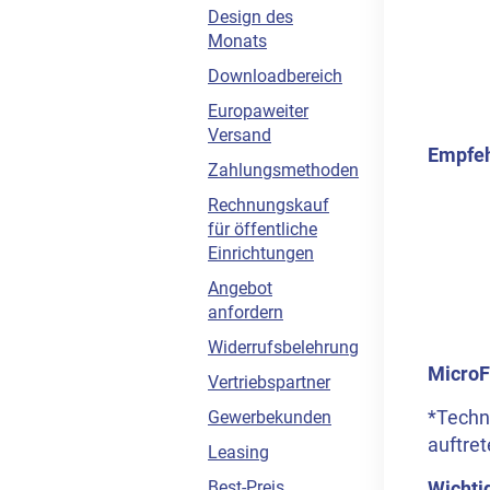
Design des
Monats
Downloadbereich
Europaweiter
Versand
Empfeh
Zahlungsmethoden
Rechnungskauf
für öffentliche
Einrichtungen
Angebot
anfordern
Widerrufsbelehrung
MicroF
Vertriebspartner
*Techn
Gewerbekunden
auftret
Leasing
Wichti
Best-Preis