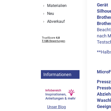
Gerät
Materialien
Silhou
Neu
Brothe
Abverkauf
Brothe
Beachte
nach M
Testsch
**Halbs
MicroF
Informationen
Pressz
Presst
Abzieh
Wasch
Geeigne
Unser Blog