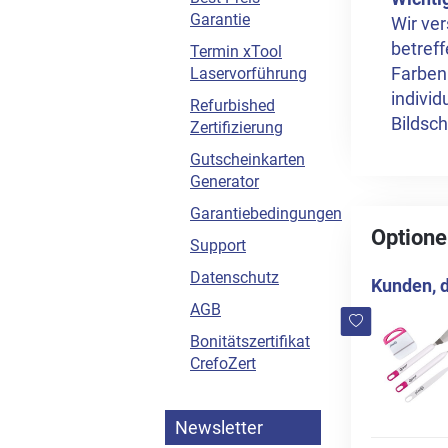
Garantie
Wir ver
betreff
Termin xTool
Farben
Laservorführung
indivi
Refurbished
Bildsch
Zertifizierung
Gutscheinkarten
Generator
Garantiebedingungen
Optione
Support
Datenschutz
Kunden, d
AGB
Bonitätszertifikat
CrefoZert
Newsletter