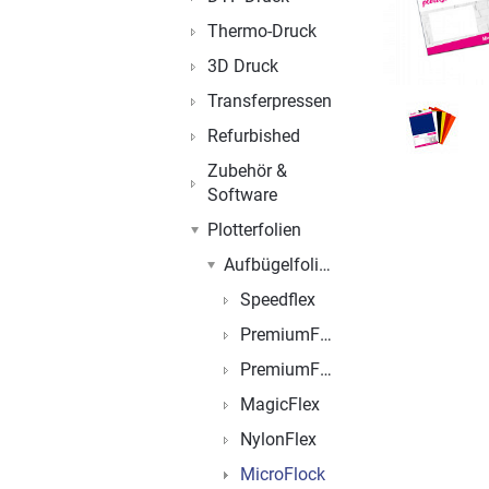
Thermo-Druck
3D Druck
Transferpressen
Refurbished
Zubehör &
Software
Plotterfolien
Aufbügelfolien
Speedflex
PremiumFlex
PremiumFlock
MagicFlex
NylonFlex
MicroFlock