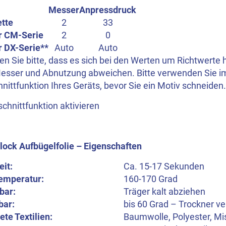
Messer
Anpressdruck
ette
2
33
r CM-Serie
2
0
r DX-Serie**
Auto
Auto
n Sie bitte, dass es sich bei den Werten um Richtwerte 
esser und Abnutzung abweichen. Bitte verwenden Sie i
nittfunktion Ihres Geräts, bevor Sie ein Motiv schneiden.
chnittfunktion aktivieren
lock Aufbügelfolie – Eigenschaften
eit:
Ca. 15-17 Sekunden
emperatur:
160-170 Grad
bar:
Träger kalt abziehen
bar:
bis 60 Grad – Trockner v
te Textilien:
Baumwolle, Polyester, M