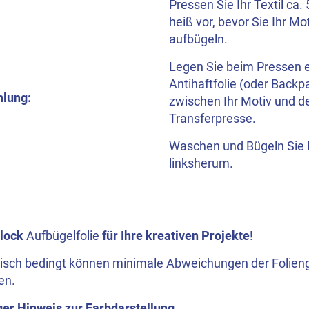
Pressen Sie Ihr Textil ca
heiß vor, bevor Sie Ihr Mo
aufbügeln.
Legen Sie beim Pressen 
Antihaftfolie (oder Backp
lung:
zwischen Ihr Motiv und d
Transferpresse.
Waschen und Bügeln Sie I
linksherum.
lock
Aufbügelfolie
für Ihre kreativen Projekte
!
isch bedingt können minimale Abweichungen der Folieng
en.
ger Hinweis zur Farbdarstellung