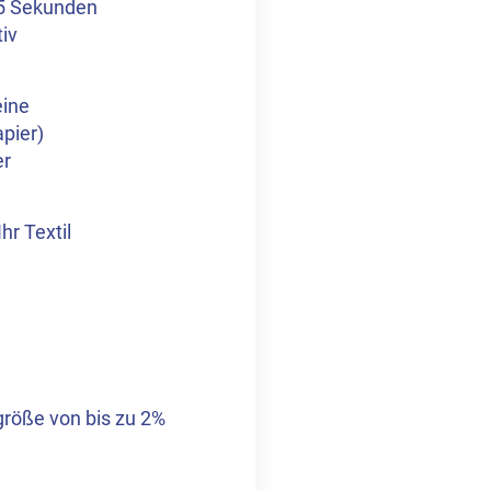
. 5 Sekunden
tiv
eine
apier)
er
hr Textil
röße von bis zu 2%