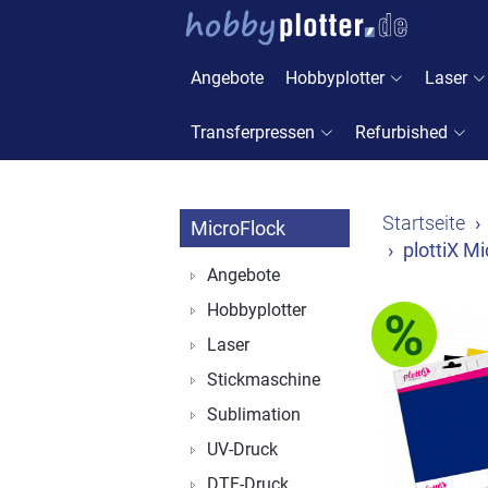
Angebote
Hobbyplotter
Laser
Transferpressen
Refurbished
Startseite
MicroFlock
plottiX M
Angebote
Hobbyplotter
Laser
Stickmaschine
Sublimation
UV-Druck
DTF-Druck