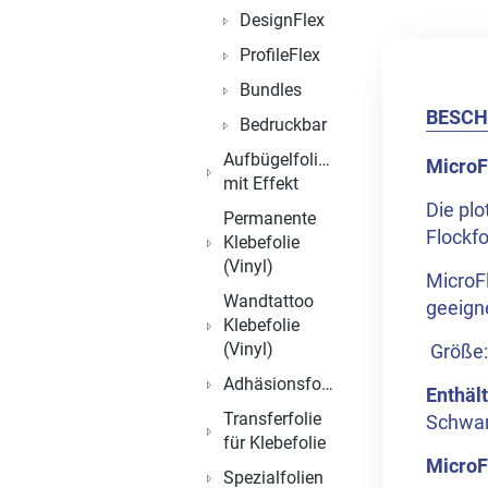
DesignFlex
ProfileFlex
Bundles
BESCH
Bedruckbar
Aufbügelfolien
MicroF
mit Effekt
Die plo
Permanente
Flockfo
Klebefolie
(Vinyl)
MicroFl
Wandtattoo
geeign
Klebefolie
(Vinyl)
Größe:
Adhäsionsfolien
Enthält
Transferfolie
Schwarz
für Klebefolie
MicroF
Spezialfolien