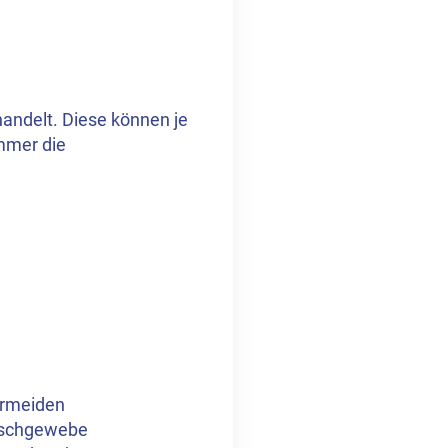
handelt. Diese können je
mmer die
ermeiden
ischgewebe