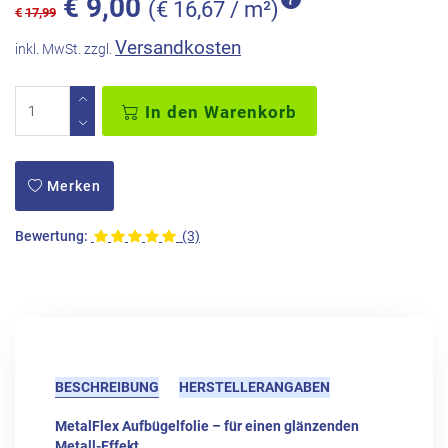
€
9,00
(€ 16,67 / m²)
€
17,99
Versandkosten
inkl. MwSt. zzgl.
In den Warenkorb
Merken
Bewertung:
(3)
BESCHREIBUNG
HERSTELLERANGABEN
MetalFlex Aufbügelfolie – für einen glänzenden
Metall-Effekt