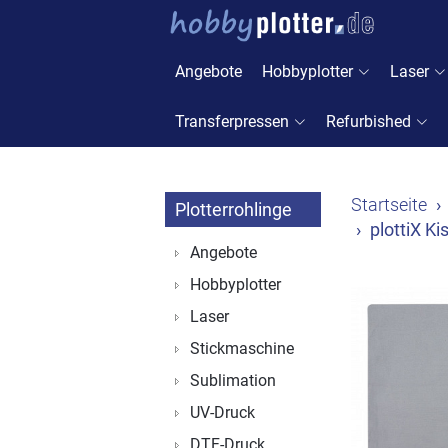
Angebote
Hobbyplotter
Laser
Transferpressen
Refurbished
Startseite
Plotterrohlinge
plottiX K
Angebote
Hobbyplotter
Laser
Stickmaschine
Sublimation
UV-Druck
DTF-Druck