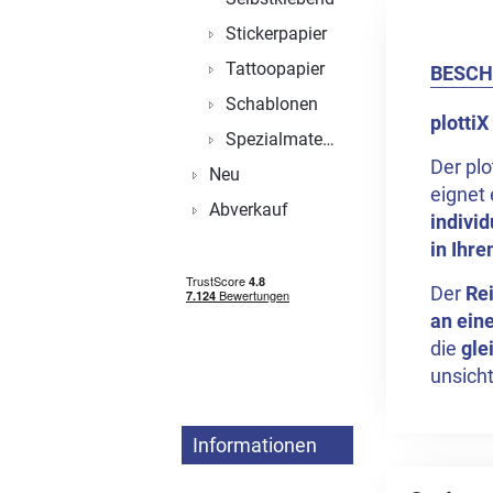
Stickerpapier
Tattoopapier
BESCH
Schablonen
plotti
Spezialmaterial
Der pl
Neu
eignet
Abverkauf
indivi
in Ihr
Der
Re
an eine
die
gle
unsicht
Informationen