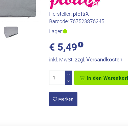
plottiX
Hersteller:
Barcode:
767523876245
Lager:
€
5,49
Versandkosten
inkl. MwSt. zzgl.
In den Warenkor
Merken