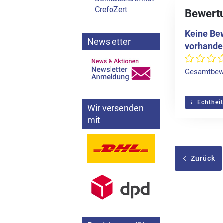
CrefoZert
Bewertu
Keine Be
Newsletter
vorhande
Gesamtbew
Echtheit
Wir versenden
mit
Zurück