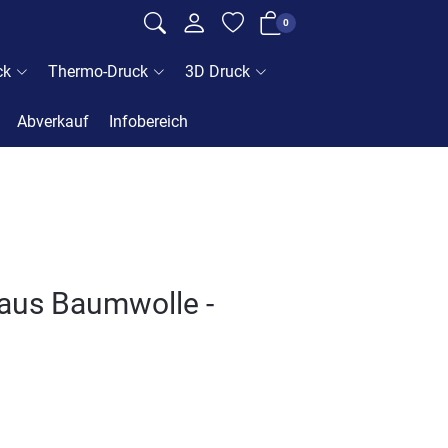
0
ck
Thermo-Druck
3D Druck
Abverkauf
Infobereich
 aus Baumwolle -
u