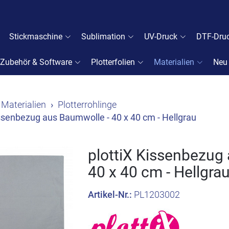
Stickmaschine
Sublimation
UV-Druck
DTF-Dru
Zubehör & Software
Plotterfolien
Materialien
Neu
Materialien
Plotterrohlinge
issenbezug aus Baumwolle - 40 x 40 cm - Hellgrau
plottiX Kissenbezug
40 x 40 cm - Hellgra
Artikel-Nr.:
PL1203002