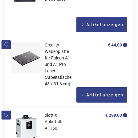
Artikel anzeigen
Creality
€ 44,00
Wabenplatte
für Falcon A1
und A1 Pro
Laser
(Arbeitsfläche
43 x 31,6 cm)
Artikel anzeigen
plottiX
€ 299,00
Abluftfilter
AF150