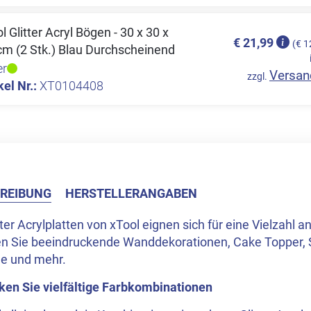
l Glitter Acryl Bögen - 30 x 30 x
€ 21,99
(€ 1
cm (2 Stk.) Blau Durchscheinend
er
Versan
zzgl.
kel Nr.:
XT0104408
REIBUNG
HERSTELLERANGABEN
tter Acrylplatten von xTool eignen sich für eine Vielzahl a
len Sie beeindruckende Wanddekorationen, Cake Topper, 
ge und mehr.
ken Sie vielfältige Farbkombinationen