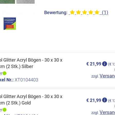
(1)
Bewertung:
l Glitter Acryl Bögen - 30 x 30 x
€ 21,99
(€ 1
cm (2 Stk.) Silber
er
Versan
zzgl.
kel Nr.:
XT0104403
l Glitter Acryl Bögen - 30 x 30 x
€ 21,99
(€ 1
cm (2 Stk.) Gold
er
Versan
zzgl.