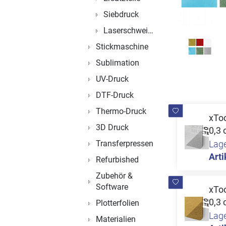
Siebdruck
Laserschweißen
Stickmaschine
Sublimation
UV-Druck
DTF-Druck
Thermo-Druck
xToo
3D Druck
0,3 
Transferpressen
Lag
Arti
Refurbished
Zubehör &
Software
xToo
0,3 
Plotterfolien
Lag
Materialien