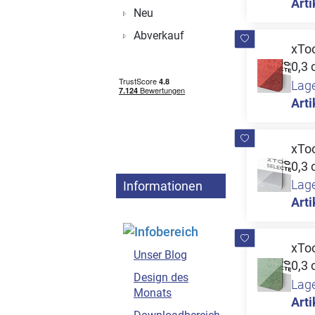
Arti
Neu
Abverkauf
xToo
0,3 
Lag
Arti
xToo
0,3 
Lag
Informationen
Arti
xToo
Unser Blog
0,3 
Design des
Lag
Monats
Arti