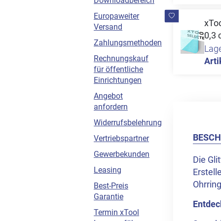
Downloadbereich
Europaweiter
xToo
Versand
0,3 
Zahlungsmethoden
Lag
Rechnungskauf
Arti
für öffentliche
Einrichtungen
Angebot
anfordern
Widerrufsbelehrung
BESCH
Vertriebspartner
Gewerbekunden
Die Gli
Leasing
Erstel
Ohrrin
Best-Preis
Garantie
Entdec
Termin xTool