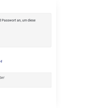
d Passwort an, um diese
24
ön!