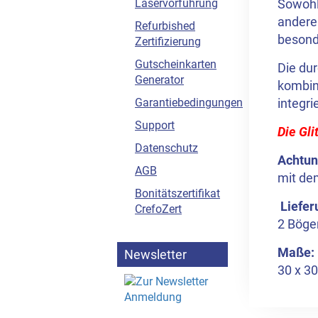
Sowohl 
Laservorführung
anderen
Refurbished
besond
Zertifizierung
Gutscheinkarten
Die du
Generator
kombin
integri
Garantiebedingungen
Support
Die Gli
Datenschutz
Achtun
AGB
mit de
Bonitätszertifikat
Liefe
CrefoZert
2 Bögen
Maße:
Newsletter
30 x 30