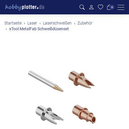
Men
0
Startseite
Laser
Laserschweißen
Zubehör
xTool MetalFab Schweißdüsenset