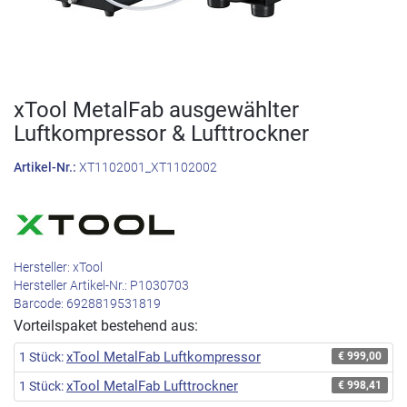
xTool MetalFab ausgewählter
Luftkompressor & Lufttrockner
Artikel-Nr.:
XT1102001_XT1102002
Hersteller:
xTool
Hersteller Artikel-Nr.:
P1030703
Barcode:
6928819531819
Vorteilspaket bestehend aus:
xTool MetalFab Luftkompressor
1 Stück:
€ 999,00
xTool MetalFab Lufttrockner
1 Stück:
€ 998,41