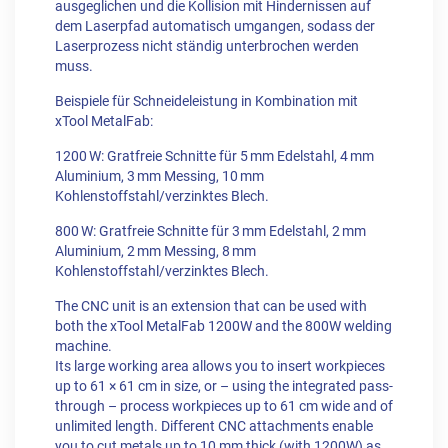
ausgeglichen und die Kollision mit Hindernissen auf
dem Laserpfad automatisch umgangen, sodass der
Laserprozess nicht ständig unterbrochen werden
muss.
Beispiele für Schneideleistung in Kombination mit
xTool MetalFab:
1200 W: Gratfreie Schnitte für 5 mm Edelstahl, 4 mm
Aluminium, 3 mm Messing, 10 mm
Kohlenstoffstahl/verzinktes Blech.
800 W: Gratfreie Schnitte für 3 mm Edelstahl, 2 mm
Aluminium, 2 mm Messing, 8 mm
Kohlenstoffstahl/verzinktes Blech.
The CNC unit is an extension that can be used with
both the xTool MetalFab 1200W and the 800W welding
machine.
Its large working area allows you to insert workpieces
up to 61 × 61 cm in size, or – using the integrated pass-
through – process workpieces up to 61 cm wide and of
unlimited length. Different CNC attachments enable
you to cut metals up to 10 mm thick (with 1200W) as