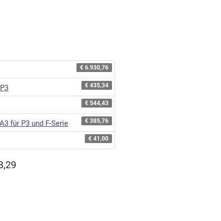
€ 6.930,76
€ 435,34
 P3
€ 544,43
€ 385,76
A3 für P3 und F-Serie
€ 41,00
8,29