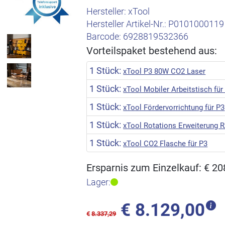
Hersteller:
xTool
Hersteller Artikel-Nr.:
P0101000119
Barcode:
6928819532366
Vorteilspaket bestehend aus:
1 Stück:
xTool P3 80W CO2 Laser
1 Stück:
xTool Mobiler Arbeitstisch für
1 Stück:
xTool Fördervorrichtung für P3
1 Stück:
xTool Rotations Erweiterung R
1 Stück:
xTool CO2 Flasche für P3
Ersparnis zum Einzelkauf: € 20
Lager:
€
8.129,00
€
8.337,29