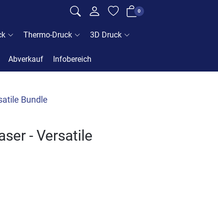
0
ck
Thermo-Druck
3D Druck
Abverkauf
Infobereich
atile Bundle
er - Versatile