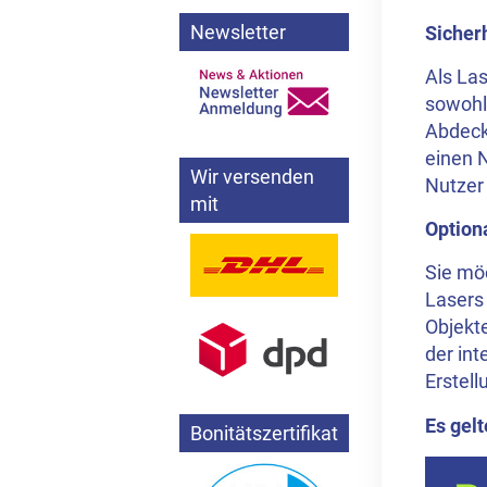
Newsletter
Sicher
Als Las
sowohl
Abdecku
einen 
Wir versenden
Nutzer 
mit
Option
Sie möc
Lasers
Objekt
der int
Erstel
Es gel
Bonitätszertifikat