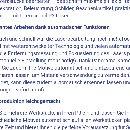
erkstücke bearbeiten – das schafft maximale Flexibilität
oration, Beleuchtung, Schilder, Geschenkartikel, praktis
mehr mit Ihrem xTool P3 Laser.
nntes Arbeiten dank automatischer Funktionen
ach und schnell war die Laserbearbeitung noch nie! xToo
 mit weiterentwickelter Technologie und vielen automat
t die Entfernungsmessung und Fokussierung des Lasers 
 manuelle Einstellung mehr nötig!). Dank Panorama-Kame
 Sie zudem Ihre Motive automatisch und platzsparend au
onieren lassen, um Materialverschwendung zu vermeiden.
det, kann diese zudem automatisch erkennen lassen un
lungen sofort abrufen.
produktion leicht gemacht
ie mehrere Werkstücke in Ihren P3 ein und lassen Sie Ih
hiedliche Motive) automatisch auf allen Werkstücken pla
e Zeit und bietet Ihnen die perfekte Voraussetzung für S