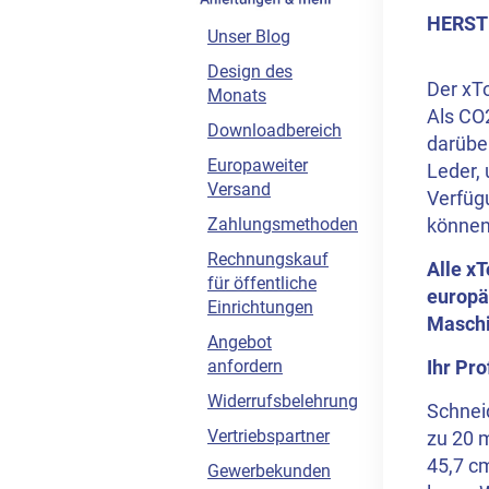
HERST
Unser Blog
Design des
Der xT
Monats
Als CO2
Downloadbereich
darüber
Europaweiter
Leder, 
Versand
Verfüg
können
Zahlungsmethoden
Rechnungskauf
Alle xT
für öffentliche
europä
Einrichtungen
Maschi
Angebot
Ihr Pro
anfordern
Widerrufsbelehrung
Schneid
Vertriebspartner
zu 20 
45,7 c
Gewerbekunden