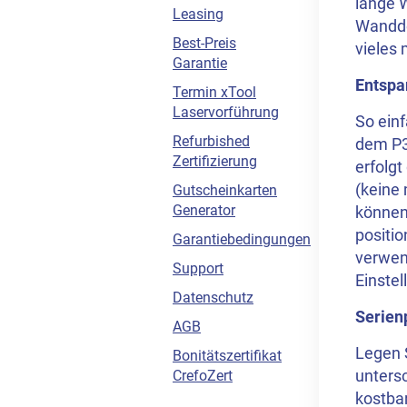
lange W
Leasing
Wanddek
Best-Preis
vieles 
Garantie
Entspa
Termin xTool
Laservorführung
So einf
Refurbished
dem P3
Zertifizierung
erfolg
(keine
Gutscheinkarten
Generator
können
positi
Garantiebedingungen
verwen
Support
Einstel
Datenschutz
Serien
AGB
Legen S
Bonitätszertifikat
untersc
CrefoZert
kostbar