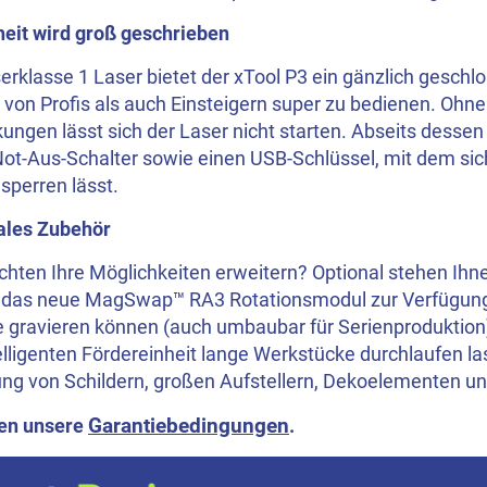
heit wird groß geschrieben
erklasse 1 Laser bietet der xTool P3 ein gänzlich gesch
 von Profis als auch Einsteigern super zu bedienen. Ohn
ngen lässt sich der Laser nicht starten. Abseits dessen
Not-Aus-Schalter sowie einen USB-Schlüssel, mit dem sic
sperren lässt.
ales Zubehör
hten Ihre Möglichkeiten erweitern? Optional stehen Ihne
 das neue MagSwap™ RA3 Rotationsmodul zur Verfügung,
e gravieren können (auch umbaubar für Serienproduktion
elligenten Fördereinheit lange Werkstücke durchlaufen las
lung von Schildern, großen Aufstellern, Dekoelementen u
Garantiebedingungen
ten unsere
.