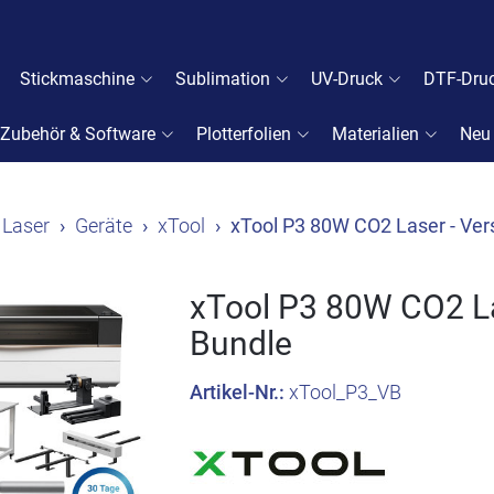
Stickmaschine
Sublimation
UV-Druck
DTF-Dru
Zubehör & Software
Plotterfolien
Materialien
Neu
Laser
Geräte
xTool
xTool P3 80W CO2 Laser - Vers
xTool P3 80W CO2 Las
Bundle
Artikel-Nr.:
xTool_P3_VB