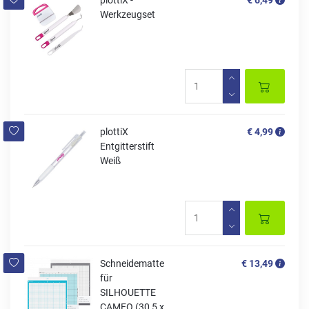
plottiX -
€ 6,49
Werkzeugset
plottiX
€ 4,99
Entgitterstift
Weiß
Schneidematte
€ 13,49
für
SILHOUETTE
CAMEO (30,5 x