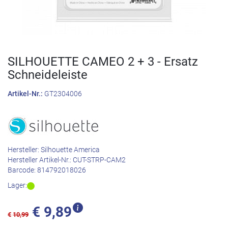
SILHOUETTE CAMEO 2 + 3 - Ersatz
Schneideleiste
Artikel-Nr.:
GT2304006
Hersteller:
Silhouette America
Hersteller Artikel-Nr.:
CUT-STRP-CAM2
Barcode:
814792018026
Lager:
€
9,89
€
10,99