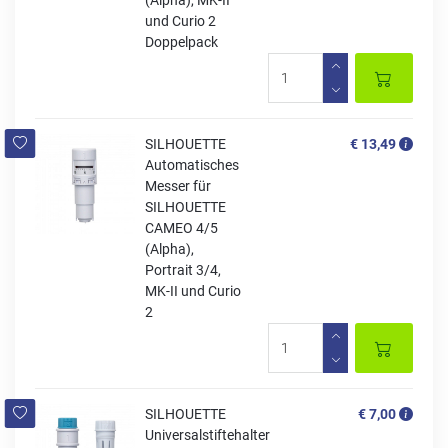
(Alpha), MK-II
und Curio 2
Doppelpack
SILHOUETTE
€ 13,49
Automatisches
Messer für
SILHOUETTE
CAMEO 4/5
(Alpha),
Portrait 3/4,
MK-II und Curio
2
SILHOUETTE
€ 7,00
Universalstiftehalter