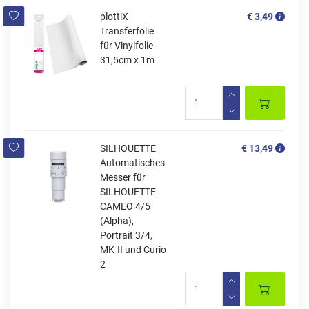
plottiX
€ 3,49
Transferfolie
für Vinylfolie -
31,5cm x 1m
SILHOUETTE
€ 13,49
Automatisches
Messer für
SILHOUETTE
CAMEO 4/5
(Alpha),
Portrait 3/4,
MK-II und Curio
2