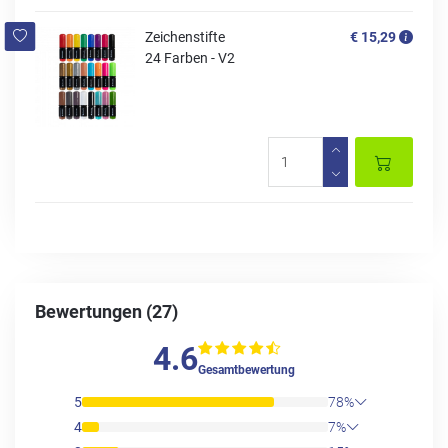
Zeichenstifte
€ 15,29
24 Farben - V2
Bewertungen (27)
4.6
Gesamtbewertung
5
78%
4
7%