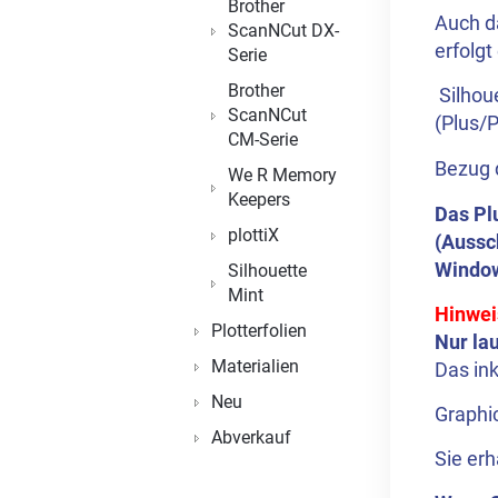
Brother
Auch da
ScanNCut DX-
erfolgt
Serie
Brother
Silhou
ScanNCut
(Plus/P
CM-Serie
Bezug 
We R Memory
Keepers
Das Pl
plottiX
(Aussc
Window
Silhouette
Mint
Hinwei
Plotterfolien
Nur la
Materialien
Das in
Neu
Graphic
Abverkauf
Sie erh