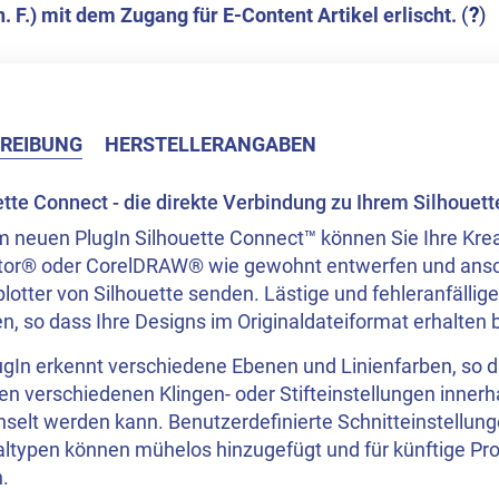
(
?
)
. F.) mit dem Zugang für E-Content Artikel erlischt.
REIBUNG
HERSTELLERANGABEN
ette Connect - die direkte Verbindung zu Ihrem Silhouet
m neuen PlugIn Silhouette Connect™ können Sie Ihre Krea
rator® oder CorelDRAW® wie gewohnt entwerfen und ansch
otter von Silhouette senden. Lästige und fehleranfällig
en, so dass Ihre Designs im Originaldateiformat erhalten 
ugIn erkennt verschiedene Ebenen und Linienfarben, so 
n verschiedenen Klingen- oder Stifteinstellungen innerh
selt werden kann. Benutzerdefinierte Schnitteinstellung
altypen können mühelos hinzugefügt und für künftige Pro
.