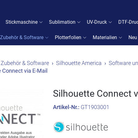
Stickmaschine
Sublimation
UV-Druck
DTF-Dru
Zubehör & Software
Plotterfolien
Materialien
Neu
Zubehör & Software
Silhouette America
Software u
e Connect via E-Mail
Silhouette Connect v
Artikel-Nr.:
GT1903001