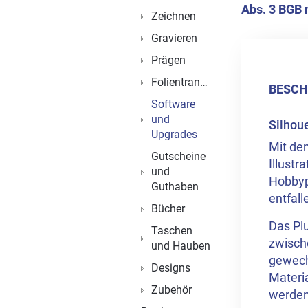
Abs. 3 BGB n
Zeichnen
Gravieren
Prägen
Folientransfer
BESCH
Software
und
Silhou
Upgrades
Mit de
Gutscheine
Illust
und
Hobbypl
Guthaben
entfall
Bücher
Das Pl
Taschen
zwische
und Hauben
gewech
Designs
Materi
Zubehör
werden