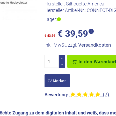
Hersteller:
Silhouette America
Hersteller Artikel-Nr.:
CONNECT-DIG
Lager:
€
39,59
€
43,99
Versandkosten
inkl. MwSt. zzgl.
In den Warenkor
Merken
(7)
Bewertung:
möchte Zugang zu dem digitalen Inhalt und weiß, dass me