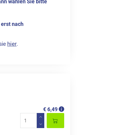
nn wählen Sie bitte
 erst nach
hier
sie
.
€ 6,49