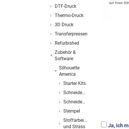
DTF-Druck
Thermo-Druck
3D Druck
Transferpressen
Refurbished
Zubehör &
Software
Silhouette
America
Starter Kits
Schneidemesser
Schneidematten
Stempel
Stoffarbeiten
Ja, ich 
und Strass