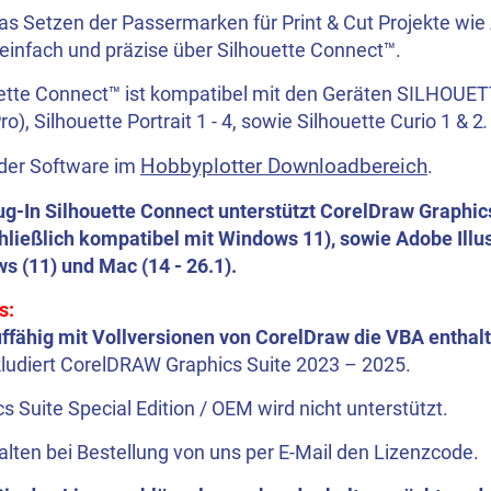
s Setzen der Passermarken für Print & Cut Projekte wie 
 einfach und präzise über Silhouette Connect™.
ette Connect™ ist kompatibel mit den Geräten SILHOUE
ro), Silhouette Portrait 1 - 4, sowie Silhouette Curio 1 & 2
.
Hobbyplotter Downloadbereich
der Software im
.
ug-In Silhouette Connect unterstützt CorelDraw Graphic
hließlich kompatibel mit Windows 11), sowie Adobe Illus
s (11) und Mac (14 - 26.1).
s:
uffähig mit Vollversionen von CorelDraw die VBA enthal
kludiert CorelDRAW Graphics Suite 2023 – 2025.
s Suite Special Edition / OEM wird nicht unterstützt.
alten bei Bestellung von uns per E-Mail den Lizenzcode.