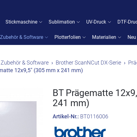
Stickmaschine
Sublimation
UV-Druck
DTF-Dru
Zubehör & Software
Plotterfolien
Materialien
Neu
Zubehör & Software
Brother ScanNCut DX-Serie
Prä
matte 12x9,5" (305 mm x 241 mm)
BT Prägematte 12x9
241 mm)
Artikel-Nr.:
BT0116006