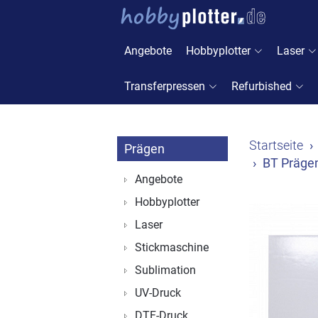
Angebote
Hobbyplotter
Laser
Transferpressen
Refurbished
Startseite
Prägen
BT Präge
Angebote
Hobbyplotter
Laser
Stickmaschine
Sublimation
UV-Druck
DTF-Druck