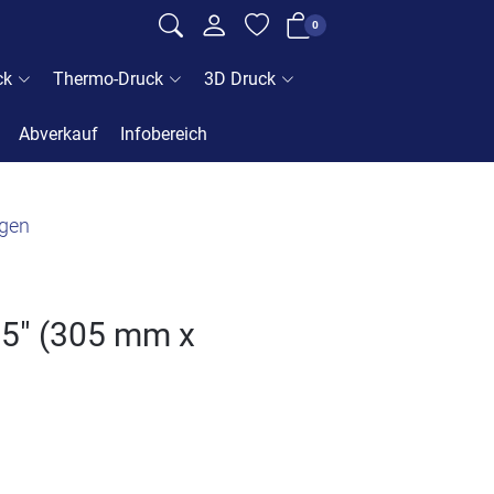
0
ck
Thermo-Druck
3D Druck
Abverkauf
Infobereich
gen
,5" (305 mm x