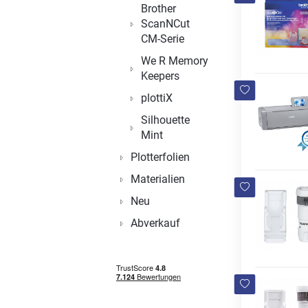
Brother
ScanNCut
CM-Serie
We R Memory
Keepers
plottiX
Silhouette
Mint
Plotterfolien
Materialien
Neu
Abverkauf