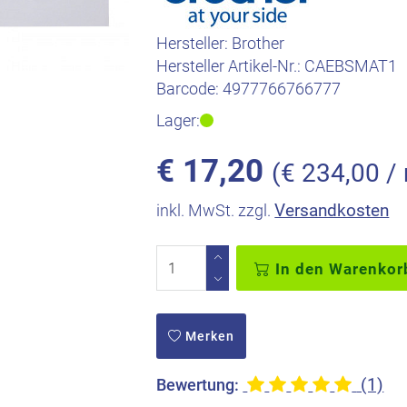
Hersteller:
Brother
Hersteller Artikel-Nr.:
CAEBSMAT1
Barcode:
4977766766777
Lager:
€
17,20
(€ 234,00 /
Versandkosten
inkl. MwSt. zzgl.
In den Warenkor
Merken
(1)
Bewertung: