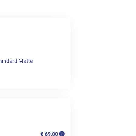
tandard Matte
€ 69,00