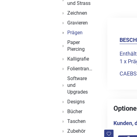
und Strass
Zeichnen
Gravieren
Prägen
BESCH
Paper
Piercing
Enthält
Kalligrafie
1 x Pr
Folientransfer
CAEB
Software
und
Upgrades
Designs
Optione
Bücher
Taschen
Kunden, d
Zubehör