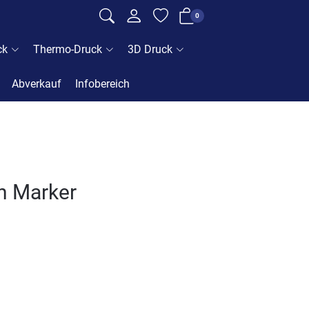
0
ck
Thermo-Druck
3D Druck
Abverkauf
Infobereich
sh Marker