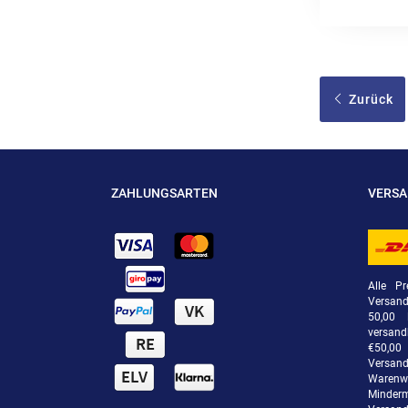
Zurück
ZAHLUNGSARTEN
VERS
Alle Pr
Versan
50,00 
versand
€50,00 
Versand
Warenwe
Minde