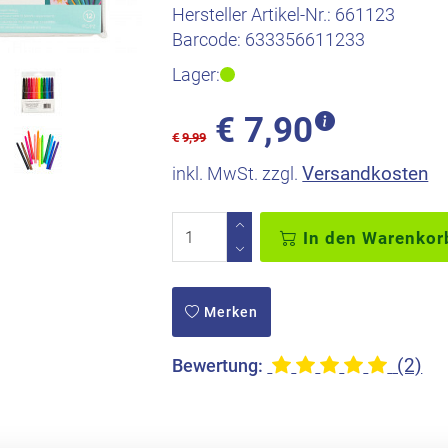
Hersteller Artikel-Nr.:
661123
Barcode:
633356611233
Lager:
€
7,90
€
9,99
Versandkosten
inkl. MwSt. zzgl.
In den Warenkor
Merken
(2)
Bewertung: