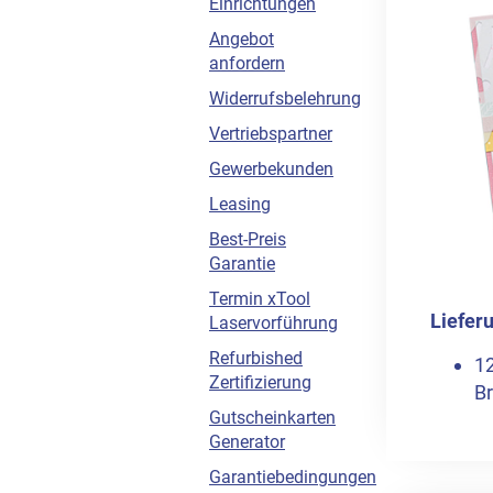
Einrichtungen
Angebot
anfordern
Widerrufsbelehrung
Vertriebspartner
Gewerbekunden
Leasing
Best-Preis
Garantie
Termin xTool
Liefer
Laservorführung
Refurbished
12
Zertifizierung
B
Gutscheinkarten
Generator
Garantiebedingungen