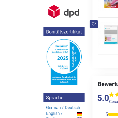
Bonitätszertifikat
Bewertu
5.0
Sprache
Gesa
German / Deutsch
English /
5